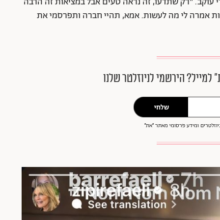
 עוקב. "רק שתדעו, זה נראה טעים אבל במציאות זה הרבה
ים! תפנו לציפי בבקשה, שבטלפון ב-20 שניות אמרה לי מה לעשות. אמא, תהיי חברה ותפרסמי את
״ למייל? הירשמי לניוזלטר שלנו
שלחי
וזלטרים ומידע פרסומי מאתר ״את״