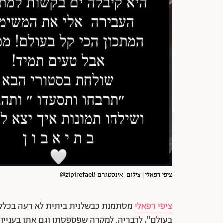
ציפי רפאלי | צילום: אינסטגרם zipirefaeli@
ציפי רפאלי
מסתמנת כבשלנית ביתית לא רעה בכלל,
בעולם", לדבריה. למקרה שפספסתן וגם אתן בעניין ש