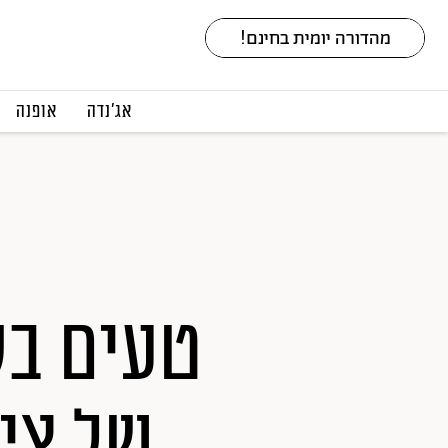
אג׳נדה
אופנה
טעים בק
של צי