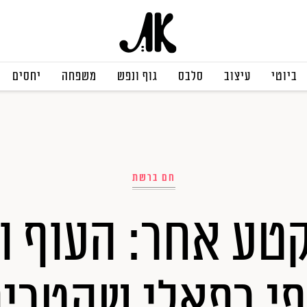
ביוטי
עיצוב
סלבס
גוף ונפש
משפחה
יחסים
חם ברשת
טע אחר: העוף 
פי רפאלי שהטריפ