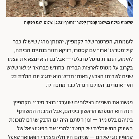
שלומית מלכה בצילומי קמפיין קסטרו לחורף 2021 | צילום: לנס הפקות
לעומתה, הפרטנר שלה לקמפיין, יהונתן מרגי, שיש לו כבר
קילומטראז' ארוך עם קסטרו, דווקא חוזר בנתיים הביתה,
לאימא, הזמרת מיטל טרבלסי – אבל גם הוא ימצא את עצמו
בקרוב על מטוס לארצות הברית. בחודש פברואר ימלאו שלוש
שנים לשרותו הצבאי, באותו חודש הוא יחגוג יום הולדת 22
ואיך אומרים, העולם הגדול כבר מחכה לו.
פגשנו את השניים בצילומים שנערכו בנצר סירני. הקמפיין
הזה הוא המפגש הראשון ביניהם, אבל המכנה המשותף
ביניהם בלט מיד – ומן הסתם היה גם הדבק שגרם למכונת
השיווק המשוכללת של קסטרו להבין את הפוטנציאל של
קמפיין זוגי שלהם – שניהם היו חלק מצמדי הפאוואר קאפל