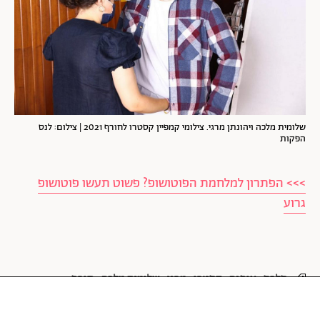
שלומית מלכה ויהונתן מרגי. צילומי קמפיין קסטרו לחורף 2021 | צילום: לנס
הפקות
>>> הפתרון למלחמת הפוטושופ? פשוט תעשו פוטושופ
גרוע
סלבס
אופנה
קסטרו
מרגי
שלומית מלכה
חורף