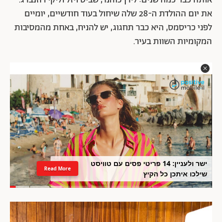
אותה כבר כמה שנים: לירן כוהנר, שביט ויזל וליקי רוזנברג.
את יום ההולדת ה-28 שלה שיחול בעוד חודשיים, יומיים
לפני כריסמס, היא כבר תחגוג, יש להניח, באחת מהמסיבות
המקומיות השוות בעיר.
ישר ולעניין: 14 פריטי פסים עם טוויסט
Read More
שילכו איתכן כל הקיץ