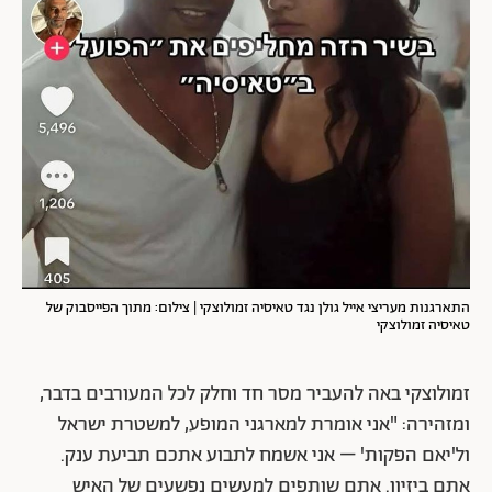
התארגנות מעריצי אייל גולן נגד טאיסיה זמולוצקי | צילום: מתוך הפייסבוק של
טאיסיה זמולוצקי
זמולוצקי באה להעביר מסר חד וחלק לכל המעורבים בדבר,
ומזהירה: "אני אומרת למארגני המופע, למשטרת ישראל
ול'יאם הפקות' – אני אשמח לתבוע אתכם תביעת ענק.
אתם ביזיון. אתם שותפים למעשים נפשעים של האיש