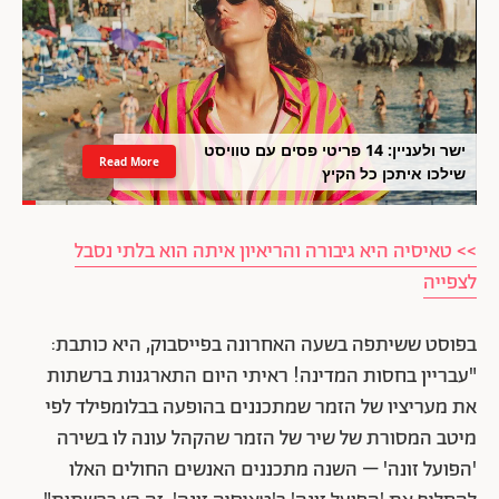
ישר ולעניין: 14 פריטי פסים עם טוויסט
Read More
שילכו איתכן כל הקיץ
>> טאיסיה היא גיבורה והריאיון איתה הוא בלתי נסבל
לצפייה
בפוסט ששיתפה בשעה האחרונה בפייסבוק, היא כותבת:
"עבריין בחסות המדינה! ראיתי היום התארגנות ברשתות
את מעריציו של הזמר שמתכננים בהופעה בבלומפילד לפי
מיטב המסורת של שיר של הזמר שהקהל עונה לו בשירה
'הפועל זונה' – השנה מתכננים האנשים החולים האלו