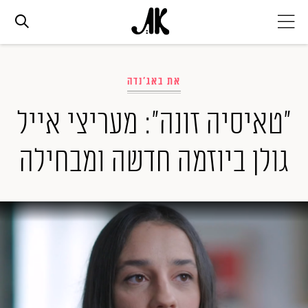
אג׳נדה
את באג'נדה
אופנה
"טאיסיה זונה": מעריצי אייל
גולן ביוזמה חדשה ומבחילה
ביוטי
סלבס
ערוצים נוספים
המגזין