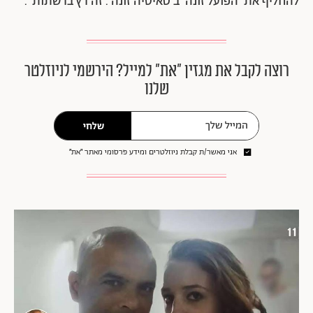
להחליף את 'הפועל זונה' ב'טאיסיה זונה'. זה רץ ברשתות".
רוצה לקבל את מגזין ״את״ למייל? הירשמי לניוזלטר
שלנו
שלחי
אני מאשר/ת קבלת ניוזלטרים ומידע פרסומי מאתר ״את״