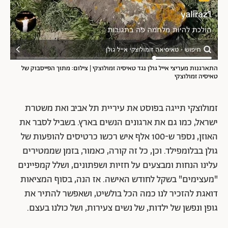
התארגנות מעריצי אייל גולן נגד טאיסיה זמולוצקי | צילום: מתוך הפייסבוק של
טאיסיה זמולוצקי
זמולוצקי תייגה בפוסט את עיריית תל אביב ואת משטרת
ישראל, כמו גם את ארגונים הנשים בארץ. בשביל לסבר את
האוזן, נספר ש-100 אלף איש רכשו כרטיסים להופעות של
גולן בבלומפילד. וכן, כל זה קורה, כאמור, בזמן שממטירים
עלינו הנחות ומבצעים על חזיות ושפתונים, ושלל קמפיינים
"מעצימים" בשקל לחודש האישה. אז הנה, בסוף המציאות
דואגת להזכיר לנו כמה הכל בולשיט, ושאפשר להתיר את
גופן ונפשן של ילדות, של נשים צעירות, ושל כולנו בעצם.