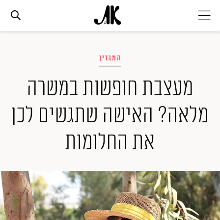
אג׳נדה
המגזין
אופנה
מעצבת חופשות במשרה
מלאה? האישה שתגשים לכן
ביוטי
את החלומות
סלבס
ערוצים נוספים
המגזין