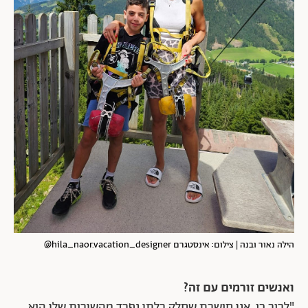
הילה נאור ובנה | צילום: אינסטגרם hila_naor.vacation_designer@
ואנשים זורמים עם זה?
"לרוב כן. אני חושבת שחלק בלתי נפרד מהשירות שלי הוא