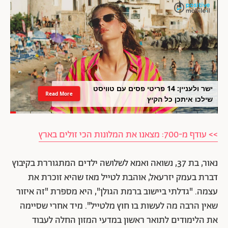
ישר ולעניין: 14 פריטי פסים עם טוויסט
Read More
שילכו איתכן כל הקיץ
>> עודף מ-700: מצאנו את המלונות הכי זולים בארץ
נאור, בת 37, נשואה ואמא לשלושה ילדים המתגוררת בקיבוץ
דברת בעמק יזרעאל, אוהבת לטייל מאז שהיא זוכרת את
עצמה. "גדלתי ביישוב ברמת הגולן", היא מספרת "זה איזור
שאין הרבה מה לעשות בו חוץ מלטייל". מיד אחרי שסיימה
את הלימודים לתואר ראשון במדעי המזון החלה לעבוד