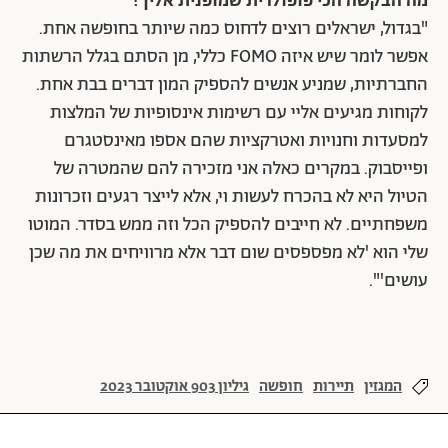
מה הבקשה הכי פופולרית שמופנית אליך?
"בגדול, ישראלים רוצים לדחוס כמה שיותר בחופשה אחת.
אפשר לומר שיש איזה FOMO כללי, מן הסתם בגלל הרשתות
החברתיות, שמניע אנשים להספיק המון דברים בבת אחת.
לקוחות מגיעים אליי עם רשימות אינסופיות של המלצות
למסעדות וחנויות ואטרקציות שהם אספו מאינסטגרם
ופייסבוק. במקרים כאלה אני מזכירה להם שהמטרה של
הטיול היא לא בהכרח לעשות וי, אלא לייצר רגעים וזכרונות
משפחתיים. לא חייבים להספיק הכל וזה ממש בסדר. המוטו
שלי הוא 'לא מפספסים שום דבר אלא מרוויחים את מה שכן
עושים'".
המגזין
תיירות
חופשה
גיליון 903 אוקטובר 2023
חופשה משפחתית
נופש