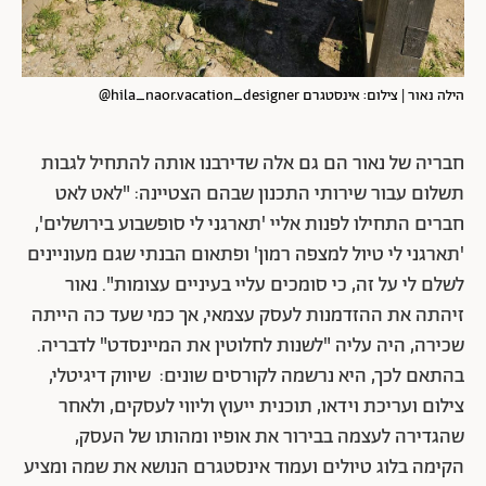
הילה נאור | צילום: אינסטגרם hila_naor.vacation_designer@
חבריה של נאור הם גם אלה שדירבנו אותה להתחיל לגבות
תשלום עבור שירותי התכנון שבהם הצטיינה: "לאט לאט
חברים התחילו לפנות אליי 'תארגני לי סופשבוע בירושלים',
'תארגני לי טיול למצפה רמון' ופתאום הבנתי שגם מעוניינים
לשלם לי על זה, כי סומכים עליי בעיניים עצומות". נאור
זיהתה את ההזדמנות לעסק עצמאי, אך כמי שעד כה הייתה
שכירה, היה עליה "לשנות לחלוטין את המיינסדט" לדבריה.
בהתאם לכך, היא נרשמה לקורסים שונים: שיווק דיגיטלי,
צילום ועריכת וידאו, תוכנית ייעוץ וליווי לעסקים, ולאחר
שהגדירה לעצמה בבירור את אופיו ומהותו של העסק,
הקימה בלוג טיולים ועמוד אינסטגרם הנושא את שמה ומציע