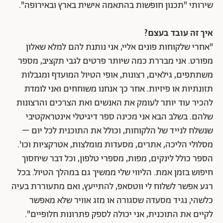
שירותי "תכנון חופשות בהתאמה אישית בארץ ובאירופה".
איך זה עובד בעצם?
"אחרי שלקוחות פונים אליי, אני נותנת להם למלא שאלון
מפורט. אני מבררת כמה שיותר פרטים לגבי תקציב, מספר
משתתפים, גילאים, רצונות, אופי הטיול המועדף ומגבלות
תזונתיות או פיזיות. אחר כך אנחנו משוחחים ואני לומדת
להכיר עוד יותר לעומק את האנשים ואת הצרכים והרצונות
שלהם. בשלב הבא אני מכינה ספר דיגיטלי אינטראקטיבי
שנשלח לנייד של הלקוחות, וכולל את התוכנית לכל יום –
מסלולי הליכה, אתרים, מסעדות מומלצות, אטרקציות וכו'.
הספר כולל לינקים, מפות, מספרי טלפון, וכל דבר שיחסוך
חיפוש בזמן אמת. הליווי שלי ממשיך גם במהלך הטיול. בכל
רגע אפשר לשלוח לי ווטסאפ, להתייעץ, ואם מתעוררת בעיה
כלשהי, נגיד מסעדה שסגורה או מזג אוויר שלא מאפשר
לקיים את התוכנית, אני יכולה לספק פתרונות חלופיים".