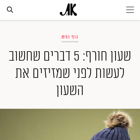
אג׳נדה
גוף נפש
אופנה
שעון חורף: 5 דברים שחשוב
לעשות לפני שמזיזים את
ביוטי
השעון
סלבס
ערוצים נוספים
המגזין