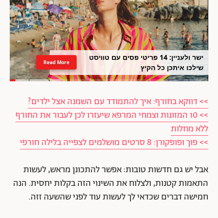
ישר ולעניין: 14 פריטי פסים עם טוויסט
Read More
שילכו איתכן כל הקיץ
>> דווקא בחורף: איך להתמודד עם השמנה אצל ילדים?
>> 10 המזונות וצמחי המרפא שיעזרו לכן לעבור את החורף
ללא מחלות
>> פוך ופופקורן: 8 סרטים מושלמים לצפייה בלילה חורפי
אבל יש גם חדשות טובות: אפשר להתכונן מראש, לעשות
התאמות קטנות, ולצלוח את השינוי הזה בקלות יחסית. הנה
חמישה דברים שכדאי לך לעשות עוד לפני שהשעה זזה.