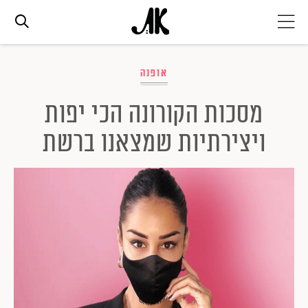
אג׳נדה
אופנה
מסכות הקורונה הכי יפות
אופנה
ויצירתיות שמצאנו ברשת
ביוטי
סלבס
ערוצים נוספים
המגזין