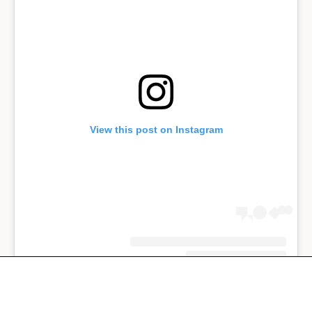
View this post on Instagram
A post shared by eLIZAveta yURLAsova (@gemologue)