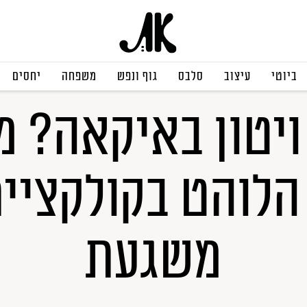
עיצוב
ביוטי
עיצוב
סלבס
גוף ונפש
משפחה
יחסים
ויטון באיקאה? 
הלוהט בקולקציית
משגעת