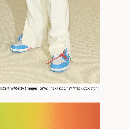
וירג'יל אבלו וקנדל ג'נר במט גאלה | צילום: Jamie McCarthy/Getty Images