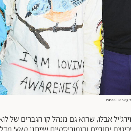
ג'יל אבלו, שהוא גם מנהל קו הגברים של לואי 
טים יחודיים והומוריסטיים שייתנו טאץ' מדל