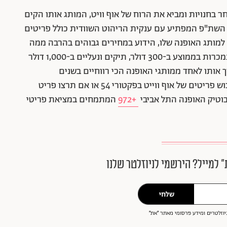
בחנויות ומביא את הרוח של אוף וויט, המותג אותו הקים
לאחרונה תמורת 675 מליון דולר. השת"פ המפתיע עם ענקית הריהוט השוודית כולל פריטים
ד למותג האופנה שלו, הידוע במחירים גבוהים בהרבה ממה
שרובנו יכולות להרשות לעצמנו. חולצות הטי שירט נמכרות בממוצע ב-300 דולר, תיקים ונעליים ב-1,000 דולר
וך אותו לאחד ממותגי האופנה הכי רווחיים בשנים
האחרונות, שזכו ללא מעט חיקויים. בארץ תוכלו לרכוש פריטים של אוף ווייט בפקטורי 54 או אם תרצו פריט
בוטיק האופנה התל אביבי
+972
המתמחים במציאת פריטי
״ למייל? הירשמי לניוזלטר שלנו
שלחי
וזלטרים ומידע פרסומי מאתר ״את״