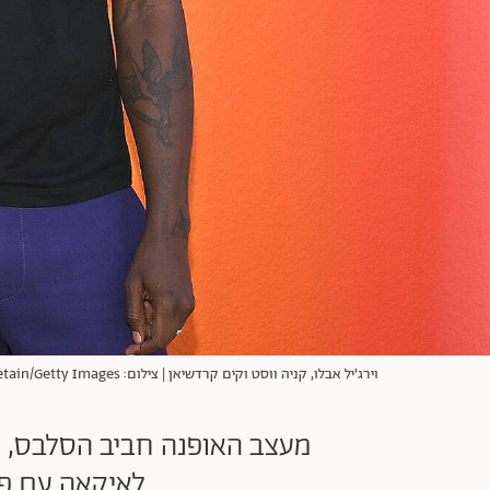
וירג'יל אבלו, קניה ווסט וקים קרדשיאן | צילום: Pascal Le Segretain/Getty Images
מעצב האופנה חביב הסלבס, ויר
לאיקאה עם פרי