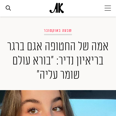
אג׳נדה
שבעה באוקטובר
אופנה
אמה של החטופה אגם ברגר
בריאיון נדיר: "בורא עולם
ביוטי
שומר עליה"
סלבס
ערוצים נוספים
המגזין