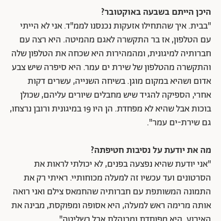
היכן הייתם בשבעה באוקטובר?
"בבית. איך שהתחילו אזעקות נכנסנו לממ"ד. אני לא הייתי
עם הטלפון, אז בר התקשרה לאגם מהמיטה. היא רצה עם
חברותיה למיגונית, ומהמהירות היא שכחה את הטלפון שלה
והתקשרה מהטלפון של שירת ים עמר. היא סיפרה שיש צבע
אדום ושהיא במקום מוגן. בשיחה השנייה, עשרים דקות
אחרי, הספיקה להגיד שיש מחבלים שיורים עליהם, שכולן
בוכות אבל שהיא לא מפחדת. הן היו 19 במיגונית ורובן נרצחו,
גם שירת-ים עמר".
מה את יודעת על נסיבות חטיפתה?
"אני יודעת שהיא נפצעה בפנים, לא יכולתי לראות את
הסרטונים ועד עכשיו זה למעלה מכוחותיי. ראיתי רק את
התמונה המשותפת עם חברותיה שהחמאס צילם ואני רואה
אותה מרימה ראש למעלה, היא אסופה ומפוקסת, מבינה את
האירוע. היא מפוחדת ומבוהלת אבל בשליטה".