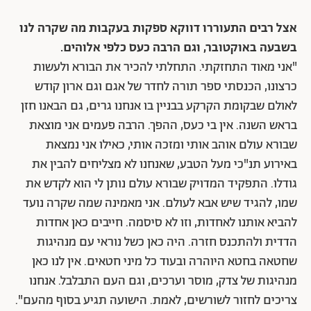
אצל רבים התעוררו דווקא ספקות בעקבות מה שקרה לנו
בשבעה באוקטובר, וגם הרבה כעס כלפי אלוהים.
"אני מאוד התחזקתי. התחלתי להכיר את הבורא ולעשות
כרצונו, הכנסתי ספר תורה לחדר של אגם וגם ארון קודש
לאולם שבקומת הקרקע בבניין בו אנחנו גרים, גם הבאנו חזן
בראש השנה. אין בי כעס, ההפך. הרבה פעמים אני מוצאת
שבורא עולם אוהב אותי ומזכה אותי, כאילו אני נמצאת
באירוע תנ"כי מעל הטבע, שאנחנו לא מצליחים להבין את
גודלו. התפקיד המדויק שבורא עולם נותן לי הוא לקדש את
שמו, להגיד שיש אבא לעולם. אני מאמינה שמה שקרה נועד
להביא אותנו לאחדות, וזו לא סיסמה. חייבים כאן אחדות
הדדית ולהתכנס חזרה. היה כאן כשל נוראי עם מנהיגות
שחטאה בחטא היוהרה ובעוד כל מיני חטאים. אין לנו כאן
מנהיגות של צדק, מוסר וערכים, וגם העם התבלבל. אנחנו
צריכים לחזור לשורשים, לאמת. הישועה תגיע בסוף מהעם".