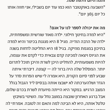
והנה היום חלפה שנה.
"השבעה באוקטובר הוא כמו עוד יום בשבילי, אני חווה אותו
כל יום 365 יום".
מה את יכולה לספר לנו על אגם?
"היא למדה בחינוך חילוני. ילדה מאוד שורשית ומשפחתית,
ילדה של הרבה הודיה. מגיל 8 היא מנגנת בכינור והיא למדה
בתיכון במגמת מוזיקה. בגיל 18 היא החליטה לדחות בשנה
את הגיוס ויצאה למכינה קדם צבאית כדי לקדם את עצמה,
להיות משמעותית, להחליט היכן לשרת והיכן תוכל לתרום
יותר. המסלול שלה היה ברור לה – קצונה. דיברתי איתה
שבוע לפני סיום הקורס, היא אמרה לי שיש הפרות סדר על
הגדר ושלהערכתה לא ישבצו אותה בבסיס ליד הגבול בגלל
המצב הרגיש. במקור היא הייתה מיועדת לשרת בכרם שלום,
אבל ברגע האחרון שובצה במוצב נחל עוז. השינוי בשיבוץ
טלטל אותה, היא לא הבינה למה והאם זה לטובה. אמרתי לה