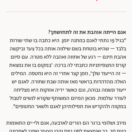
אגם הייתה אוהבת את זה לתחושתך?
"בגיל 19 נתתי לאגם במתנה יומן. היא כתבה בו שתי שורות
בלבד – שהיא בוטחת בשם שילווה אותה בכל צעד וביקשה
אהבת חינם – רגע של אחווה ואהבה ללא מטרה. עם סיום
קורס התצפיתניות כתבתי לה ברכה: 'במקום בו את נמצאת
– זה הייעוד שלך', וזמן קצר אחרי זה היא נחטפה. המילים
האלה מהדהדות בראשי מאז אותה שבת שחורה. לאגם יש
ייעוד ונשמה גבוהה, וגם כאשר ידיה אזוקות היא מצליחה
לעורר עולמות. מכאן המיזם המשותף שקורא לנשים לטבול
במקווה ולהקדיש את תפילותיהן לאגם ולשאר החטופים".
מירב ושלומי ברגר הם הורים לארבעה, אגם ולי-ים התאומות
בנות 20, בר שנמצאת לפני גיוס והבן הצעיר שחגג לאחרונה