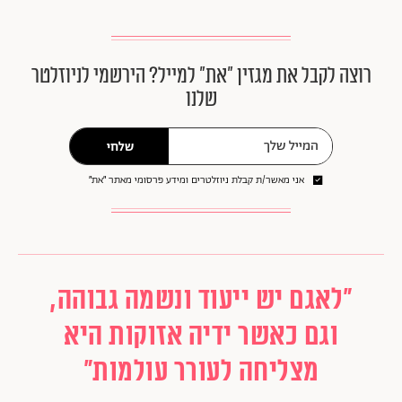
רוצה לקבל את מגזין ״את״ למייל? הירשמי לניוזלטר
שלנו
שלחי
אני מאשר/ת קבלת ניוזלטרים ומידע פרסומי מאתר ״את״
"לאגם יש ייעוד ונשמה גבוהה,
וגם כאשר ידיה אזוקות היא
מצליחה לעורר עולמות"