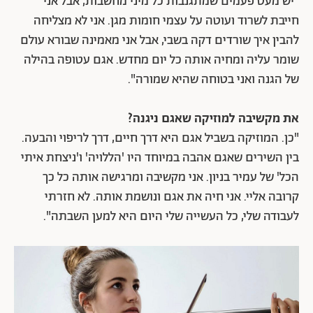
"יש מעט פעמים שמתגנבות כל מיני מחשבות, אבל אני
חייבת לשרוד ועוטה על עצמי חומות מגן. אני לא מצליחה
להבין איך שורדים דקה בשבי, אבל אני מאמינה שבורא עולם
שומר עליה ומחיה אותה כל יום מחדש. אגם עטופה בהילה
של הגנה ואני בטוחה שהיא שמורה".
את מקשיבה למוזיקה שאגם ניגנה?
"כן. המוזיקה בשביל אגם היא דרך חיים, דרך לריפוי והבעה.
בין השירים שאגם אהבה במיוחד היו 'הללויה' ו'ניצחת איתי
הכל' של עמיר בניון. אני מקשיבה ומרגישה אותה כל כך
קרובה אליי. אני חיה את אגם ונושמת אותה. לא חזרתי
לעבודה שלי, כל העשייה שלי היום היא למען השבתה".