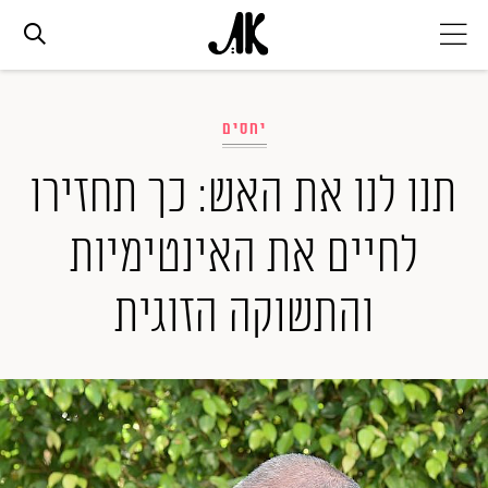
אג׳נדה
יחסים
אופנה
תנו לנו את האש: כך תחזירו
לחיים את האינטימיות
ביוטי
והתשוקה הזוגית
סלבס
ערוצים נוספים
המגזין