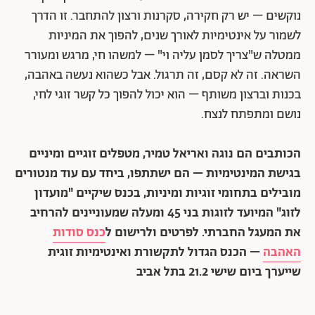
נוקשים – יש רק חקירה, סקרנות ורצון להתחבר. זו הדרך
לשמור על אינטימיות לאורך שנים, להפוך את המיניות
ממטלה ש"צריך לסמן עליה וי" – למשהו חי, מרגש ומעורר
השראה. זה לא קסם, זה תרגול. אבל כשהוא נעשה באהבה,
בכנות וברצון משותף – הוא יכול להפוך כל קשר זוגי לחי,
נושם ומתפתח לנצח.
הכותבים הם נוגה ואריאל טמיר, מטפלים זוגיים ומיניים
בגישת המינטימיות – הם ישתתפו, ביחד עם עוד מנטורים
מובילים בתחומי זוגיות ומיניות, בכנס שיקיים "מועדון
לזוג" המיועד לזוגות בני 45 ומעלה שמעוניינים להרחיב
את המעגל החברתי. לפרטים ולרישום ל
כנס סודות
האהבה
– הכנס הגדול לתקשורת ואינטימיות זוגית
שייערך ביום שישי 21.2 בתל אביב