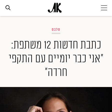
אג׳נדה
סלבס
אופנה
כתבת חדשות 12 משתפת:
"אני כבר יומיים עם התקפי
ביוטי
חרדה"
סלבס
ערוצים נוספים
המגזין