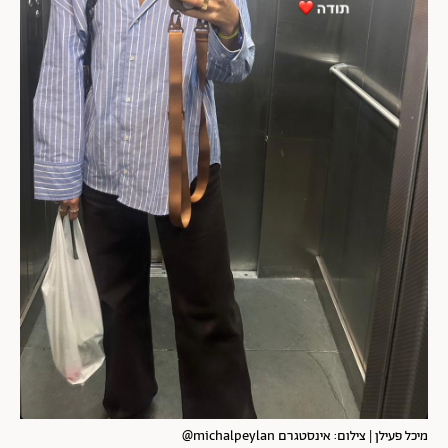
מיכל פעילן | צילום: אינסטגרם michalpeylan@