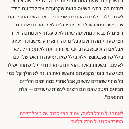
בחשבון מתי שעת החוג ומתי תכנית הטלוויזיה שהוא רוצה
לצפות בה. בחצי השעה הזאת שקבעתם את לבד עם הילד,
לא מטפלת בילדים האחרים. אני מכינה את האימהות לדעת
שהן ישבו ויחכו אבל הילדים יכולים לא לבוא. גם אם הם
רוצים לריב, את מחליטה שאת לא כועסת, את מחכה ואחרי
חצי שעה קמה והולכת בלי מילה. הוא ידע שישבת וחיכית,
אבל אם הוא יבוא בערב ויבקש עזרה, את לא תעזרי לו. לא
בגלל שהוא בעונש, אלא בגלל שאת עייפה והראש שלך כבר
לא עובד בשעות כאלה. הוא יתרגז ואת תגידי לו שמחר יש לו
חצי שעה בזמן שקבעתם ותעשו זאת אז. זה לא הולך קל, כמו
כל שינוי שהורים עושים, אבל אחרי כמה ימים הילדים
מבינים היטב שאם הם רוצים לעשות שיעורים – אלה
התנאים".
לאתר של מיכל דליות
,
עמוד הפייסבוק של מיכל דליות
,
הפודקאסט של מיכל דליות