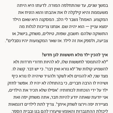
במשך שנים, עד שהתחלפה המורה. לדעתו היא היתה
משעממת והיא קילקלה לו את אהבתו והוא הזניח את
המקצוע. האמת? נשבר לי הלב. המסקנה היא שאם הילד
ימצא עניין – הוא יהיה שם. אנחנו צריכות לגלות מה
התשוקה שלהם: חשבון, שפות, טיולים, משחק, בישול, או
צביעה, ולספק את זה לילד. אז שאר המקצועות יהיו נסבלים".
איך להכין ילד מלא חששות לגן חדש?
"לא להתמסר לחששות שלו, לא להיות חדורי חרדות ולא
להשמיע קולות של 'לא נורא ואין דבר'. כי יש דבר. קשה לו.
מצד שני, לא להגזים ולא לשקר ולהגיד שיהיה לו נורא כיף
ושיהיו לו הרבה חברים, כי בהתחלה לא יהיו לו. אפשר לחזק
ילד על ידי הוכחות לכוחותיו: 'אפילו שלא תכיר את הילדים,
אני יודעת שאתה יודע להיות חבר, אתה משחק יפה ואת
מציירת יפה וירצו לשחק איתך'. צריך לתת לילדים דוגמאות
ליכולת ההתגברות והאומץ שיעזרו להם בגן ובבית הספר.