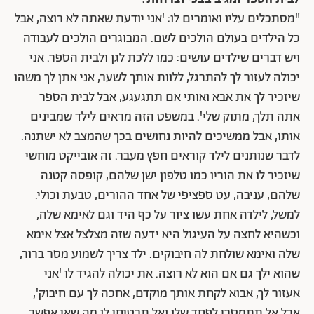
"מסתכלים עליו ואומרים לו: 'אני יודעת שאתה לא רוצה, אבל
כל הילדים בעולם הולכים לשם. המבוגרים הולכים לעבודה
ויש דברים שילדים עושים: כמו ללכת לגן ולבית הספר. אני
יכולה לעזור לך להתרגל, ללוות אותך לשער, אני אתן לך משהו
שיזכיר לך את אבא ואותי אם תתגעגע, אבל לבית הספר
אתה תלך, מתוק שלי'. במשפט הזה מראים לילד שמבינים
אותו, אבל ממשיכים להיות נחושים בכך שהמצב לא ישתנה.
לדבר שנותנים לילד קוראים חפץ מעבר. זה אובייקט מוחשי
שיזכיר לו את הוריו כמו טלפון ישן שלהם, קופסה קטנה
שלהם, עניבה, עט ספציפי של אחד ההורים, טבעת וכולי.
למשל, לילדה אחת עשו ציור על כף היד וגם לאימא שלה,
וכשהיא לחצה על העיגול היא ידעה שזה מצלצל אצל אימא
שלה ואימא שולחת לה חיבוקים. ילד צריך לשמוע מסר ברור,
שהוא ילך גם אם הוא לא רוצה. את יכולה להגיד לו 'אני
אעזור לך, אבוא לקחת אותך מוקדם, אחכה לך עם חיבוק',
אבל אל תתמסרי לפחד שלו ואל תבטיחי לו מה שאי אפשר