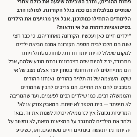
פחות ההורים), וחרב השביתה שיגעה את כולם אחרי
שנתיים מבלבלות גם ככה בגלל הקורונה. למזלנו הרב
הלימודים התחילו כמתוכנן, אבל איך מרגיעים את הילדים
בסיטואציות דומות של אי וודאות?
"ילדים חיים כאן ועכשיו. הקורונה מאחוריהם, כי כבר חצי
שנה הם הלכו לבית הספר. הקורונה אמנם הביאה ילדים
למקום שעלול להיות יותר חרדתי, פחות מסתגל ויותר
מתבודד, יכול להיות שזה בזיכרונות ובתת מודע שלהם, אבל
הם מתייחסים להווה וחוסר בטחון יוצר אצלם מצב של אי
שקט. העוצמה של זה תלויה בהורים, ואנחנו ההורים
מסבכים להם את החיים. הם צריכים להבין שהמורים
והממשלה רבים, כמו שילדים רבים לפעמים, ועד שהמריבה
לא תיפתר – בית הספר לא יפתח. המאבק צודק או לא?
המדיניות נכונה? אין לנו ממילא יכולת לשנות את זה. בואו
נלמד את הילדים להתגבר על המציאות הזאת, לא נחשוב על
זה יותר מדי ונעשה בינתיים חיים משוגעים. ואז, כשיגיע