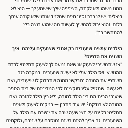
מכבד מבוגר שמכבד את עצמו, ואם אמרת לילד שתיקחי
ממנו משהו ולא לקחת, הציפייה שלך שישמע לך – היא לא
ריאלית. יש לו כבר נסיון חיים שמלמד אותו שלא קורה איתך
כלום, והוא יכול להמשיך לעשות מה שהוא רוצה בלי
להתחשב בך".
הילדים עושים שיעורים רק אחרי שצועקים עליהם. איך
משנים את הדפוס?
"או שתמשיכי לצעוק או שאם נמאס לך לצעוק תחליטי לרדת
מהנושא, ואז הילד אולי לא יעשה שיעורים. במקרה כזה
תשתפי את המורה ותבקשי ממנה שתבדוק לו שיעורים, ואם
לא עשה, שתטיל עליו סנקציות לפי המדיניות של בית הספר.
שיעורי הבית הם בין הילד למורה, ולא בין הילד להורה. ואם
המורה לא בודקת? יש עוד פתרון – במקום לצעוק ולאיים,
תחליטי כל יום על חצי שעה שבה את יושבת עם הילד על
השיעורים. זה צריך להיות רשום ומוסכם על שניכם, ולוקחים