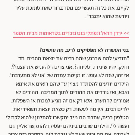
לקיים. את כל זה תעשי עם מסר ברור שאת סומכת עליו
ויודעת שהוא יתגבר".
>> ירדן הראל ונפתלי בנט נזכרים בטראומות מבית הספר
בני העשרה לא מפסיקים לריב. מה עושים?
"תודיעי להם שברגע שהם רבים את יוצאת מהבית. חד
וחלק. יהיו שיגידו, 'סליחה?, אני צריכה להעניש את עצמי?',
אז זהו, שזה לא עונש. זו נקיטת עמדה של 'אני לא מתערבת'.
הילדים יודעים להסתדר מצוין עד שהם רואים את אימא
ואבא, ואז גוררים את ההורים לתוך המריבה. ההורים לא
אמורים להתערב, אלא רק אם זה מגיע למכות או השפלות.
ילדים רבים, אין מה לעשות. רק כשאת יוצאת תשאירי את
הטלפון בבית, אחרת הם מיד יתקשרו להתלונן ש'הוא לקח לי
ועשה לי'. הילדים שרבים ביניהם יפסיקו להתקשר אלייך גם
לעבודה, אם הם יבינו שאת לא נגררת לזה. במקרה כזה צריך