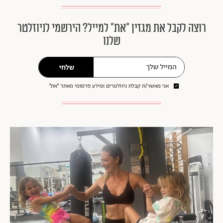
רוצה לקבל את מגזין ״את״ למייל? הירשמי לניוזלטר
שלנו
שלחי
אני מאשר/ת קבלת ניוזלטרים ומידע פרסומי מאתר ״את״