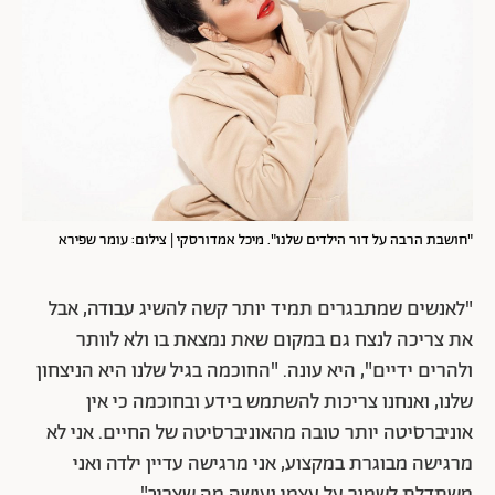
"חושבת הרבה על דור הילדים שלנו". מיכל אמדורסקי | צילום: עומר שפירא
"לאנשים שמתבגרים תמיד יותר קשה להשיג עבודה, אבל
את צריכה לנצח גם במקום שאת נמצאת בו ולא לוותר
ולהרים ידיים", היא עונה. "החוכמה בגיל שלנו היא הניצחון
שלנו, ואנחנו צריכות להשתמש בידע ובחוכמה כי אין
אוניברסיטה יותר טובה מהאוניברסיטה של החיים. אני לא
מרגישה מבוגרת במקצוע, אני מרגישה עדיין ילדה ואני
משתדלת לשמור על עצמי ועושה מה שצריך".