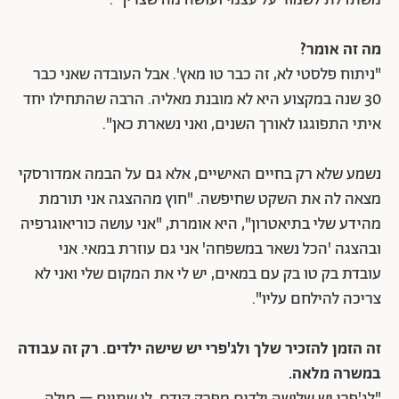
מה זה אומר?
"ניתוח פלסטי לא, זה כבר טו מאץ'. אבל העובדה שאני כבר
30 שנה במקצוע היא לא מובנת מאליה. הרבה שהתחילו יחד
איתי התפוגגו לאורך השנים, ואני נשארת כאן".
נשמע שלא רק בחיים האישיים, אלא גם על הבמה אמדורסקי
מצאה לה את השקט שחיפשה. "חוץ מההצגה אני תורמת
מהידע שלי בתיאטרון", היא אומרת, "אני עושה כוריאוגרפיה
ובהצגה 'הכל נשאר במשפחה' אני גם עוזרת במאי. אני
עובדת בק טו בק עם במאים, יש לי את המקום שלי ואני לא
צריכה להילחם עליו".
זה הזמן להזכיר שלך ולג'פרי יש שישה ילדים. רק זה עבודה
במשרה מלאה.
"לג'פרי יש שלושה ילדים מפרק קודם, לי שתיים – מילה