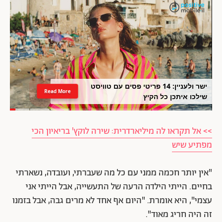
ישר ולעניין: 14 פריטי פסים עם טוויסט
Read More
שילכו איתכן כל הקיץ
>> אל תקראו לה מיליארדרית: שירה לוקץ' בריאיון הכי
מפתיע שיש
"אין יותר חכמה ממני עם כל מה שעברתי, ועובדה, נשארתי
בחיים. הייתי הילדה הרעה של התעשייה, אבל הייתי אני
עצמי", היא אומרת. "היום אף אחד לא מרים גבה, אבל בזמנו
זה היה חריג מאוד".