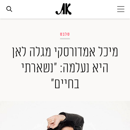
אג׳נדה
סלבס
אופנה
מיכל אמדורסקי מגלה לאן
היא נעלמה: "נשארתי
ביוטי
בחיים"
סלבס
ערוצים נוספים
המגזין