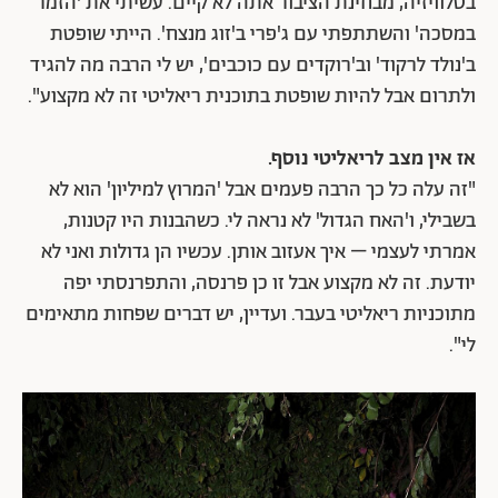
בטלוויזיה, מבחינת הציבור אתה לא קיים. עשיתי את 'הזמר
במסכה' והשתתפתי עם ג'פרי ב'זוג מנצח'. הייתי שופטת
ב'נולד לרקוד' וב'רוקדים עם כוכבים', יש לי הרבה מה להגיד
ולתרום אבל להיות שופטת בתוכנית ריאליטי זה לא מקצוע".
אז אין מצב לריאליטי נוסף.
"זה עלה כל כך הרבה פעמים אבל 'המרוץ למיליון' הוא לא
בשבילי, ו'האח הגדול' לא נראה לי. כשהבנות היו קטנות,
אמרתי לעצמי – איך אעזוב אותן. עכשיו הן גדולות ואני לא
יודעת. זה לא מקצוע אבל זו כן פרנסה, והתפרנסתי יפה
מתוכניות ריאליטי בעבר. ועדיין, יש דברים שפחות מתאימים
לי".