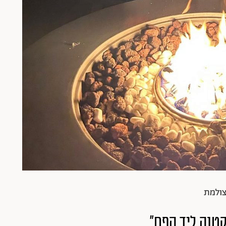
צולמת
קטנה ליד הפח"