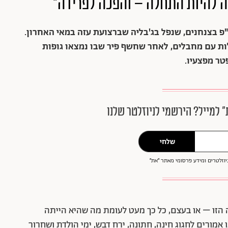
ה להיות התחלה – והפכה לפרידה"
ן גל שבת, מ"פ בצנחנים, שנפל בג'בליה שברצועת עזה במאי האחרון.
ותו) נפצע אנושות ב-15.5 בהיתקלות עם מחבלים, לאחר שחשף פיר שבו נמצאו גופות
״ למייל? הירשמי לניוזלטר שלנו
שלחי
וזלטרים ומידע פרסומי מאתר ״את״
הזו – או בעצם, כל כך מעט לעומת מה שהיא הייתה
 אמורים לחגוג חינה, חתונה, ירח דבש, ימי הולדת ושחרור