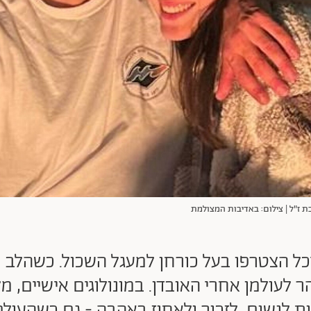
בת ז"ל | צילום: באדיבות המצולמת
מיכל הצטרפו בעל כורחן למעגל השכול. כשהלב מ
 לעולמן אחרי האובדן. במונולוגים אישיים, מל
 לנשום, לזכור ולאחוז באהבה - גם כשהעול