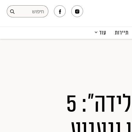
תיירות
עוד
המגזין
תרבות ופנאי
קריירה
הפקות אופנה
תוכן מקודם
"כאב האבל הוא כמו צירי לידה": 5
 וגעגוע