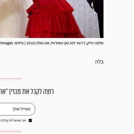
סלמה הייק, ג'ראד לטו ואן האת'וויי, מט גאלה 2023 | צילום: John Shearer/Gettyimages
בלה
רוצה לקבל את מגזין ״את
אני מאשר/ת קבלת ני