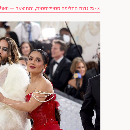
>> גל גדות החליפה סטייליסטית, והתוצאה – וואו!