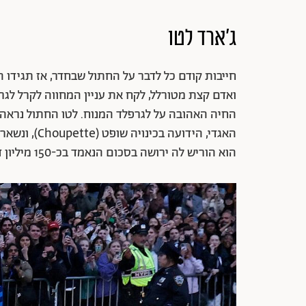
ג'ארד לטו
חייבות קודם כל לדבר על החתול שבחדר, אז תגידו הי
ואדם קצת מטורלל, לקח את עניין המחווה לקרל לג
החיה האהובה על לגרפלד המנוח. לטו החתול נרא
האגדי, הידועה
הוא הוריש לה ירושה בסכום הנאמד בכ-150 מיליון דולר. מיאו!