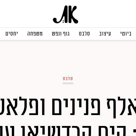
ביוטי
עיצוב
סלבס
גוף ונפש
משפחה
יחסים
סלבס
 אלף פנינים ופלא
: קים קרדשיאן ע