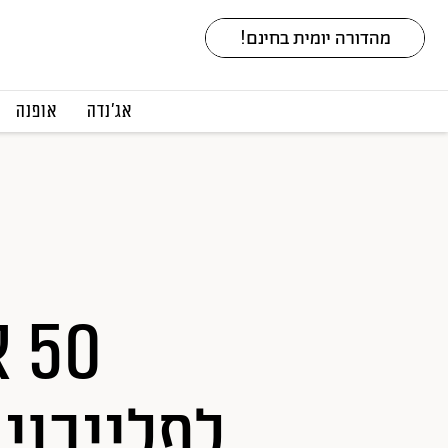
אג׳נדה
אופנה
50
לפלייבוי