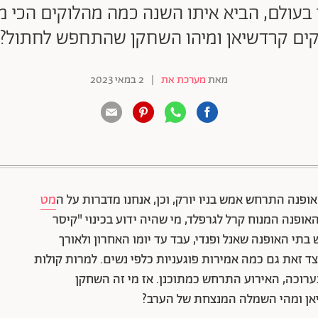
 בעולם, הביא איתו השנה כמה מהלוקים הכי מו
ים קרדשיאן ומיהו השחקן שהתחפש לחתול?
מאת
מערכת את
|
2 במאי 2023
88 שיתופים | 132 צפיות
אופנה התרחש אמש בניו יורק, וכן, אנחנו מדברות על ה
מט
ופנה המנוח קרל לגרפלד, מי שהיה ידוע בכינוי "קיסר
 לגרפלד, שעמד בראש בתי האופנה שאנל ופנדי, עבד עד יומו האחרון ולאורך
 זאת גם כמה אמירות פוגעניות כלפי נשים. למרות קולות
וכה, האירוע התרחש כמתוכנן. אז מי זה השחקן
אן ומהי השמלה המנצחת של הערב?