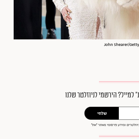
״ למייל? הירשמי לניוזלטר שלנו
שלחי
וזלטרים ומידע פרסומי מאתר ״את״