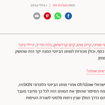
מאת
מערכת את
|
1 ביולי 2024
88 שיתופים | 132 צפיות
 סוויני
,
קייט מוס
,
קים קרדשיאן
,
בלה חדיד
,
היילי ביבר
 כסף, וכולן מכורות למותג הביוטי המגה יקר הזה שהושק
צמן.
אינו אותה!
במשך שנה וחצי חיזרו אנשי אתר הביוטי הבוטיקי הישראלי Oh!Glow אחרי מותג הביוטי הלונדוני 111SKIN,
 מה הסיפור שהופך את המותג הזה לכל כך מדובר מעבר
 את המוצרים שלהם כדרך המלך שבין ניתוח פלסטי לשגרת הטיפוח