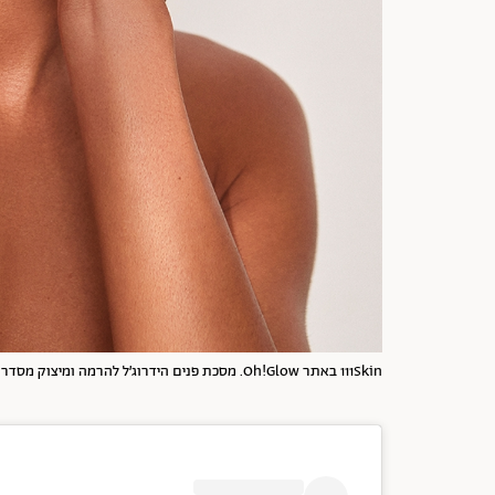
111Skin באתר Oh!Glow. מסכת פנים הידרוג׳ל להרמה ומיצוק מסדרת יהלום שחור. 499 ש"ח | צילום: יח"צ