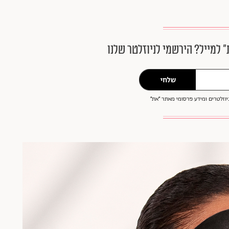
״ למייל? הירשמי לניוזלטר שלנו
שלחי
וזלטרים ומידע פרסומי מאתר ״את״