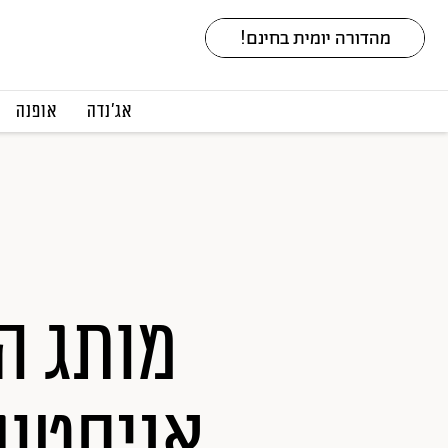
אג׳נדה
אופנה
מותג ה
אניסטון