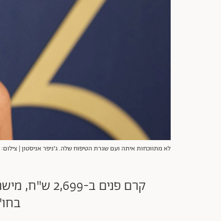
לא מתווכחות איתה ועם שגרת הטיפוח שלה. ג'ניפר אניסטון | צילום: Monica Schipper/FilmMagic for GettyImages
קרם פנים ב-9
בחו"