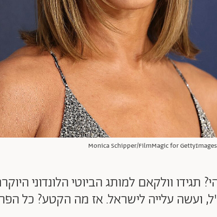
2,69 ש"ח, מישהי? תגידו וולקאם למותג הביוטי הלונדונ
ל, ועשה עלייה לישראל. אז מה הקטע? כל הפר