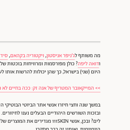
מה משותף ל
ג'ניפר אניסטון
,
ויקטוריה בקהאם
,
סידני
ו
דואה ליפה
? כולן מפורסמות ומרוויחות בוכטות של
היום (שני) בישראל, כך שהן יכולות להרשות אותו לע
>> המייקאובר המטריף של אנה זק: ככה בחיים לא ר
ובזכות השורשים היהודיים הבעלים נענו לחיזורים.
לים? ובכן, אנשי 111SKIN מגדירים
היומיומית, ואותנו זה כבר מסקרן.