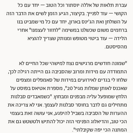
עברת תלאות של אללה יוסתור וכל הטוב – יחד עם כל
הקושי – עוד לפנייך. בקיצור, הגיע הזמן לשים את הדבר הזה
על השולחן ואת הג'ינס בארון, יחד עם כל מי שמביט בנו
ברחמים משום שכשלנו במשימה "לחזור לעצמנו" אחרי
הלידה – עוד ביטוי מטופש ומנותק שצריך להוציא
מהסיסטם.
"שמונה חודשים מרגישים נצח למישהי שכל החיים לא
התמודדה עם מידות ומרוב שהסביבה גם הייתה רגילה לכך,
שלחו לי בגדים לאירועים במידות של סאמפלים ומצפים
שאכנס לאותן שמלות מגיל 20", מספרת אטיאס בפוסט על
הלחץ שמופעל עליה מבפנים ומבחוץ. "כשמאבדים סבלנות
מתחילים גם לדבר בחוסר סבלנות לעצמך. אני לא צריכה את
ההערות של הסביבה בשביל להיפגע, אני עושה זאת בעצמי
הכי טוב, והדיאלוג הפנימי הזה יכול להתיש ולטשטש גם את
המתנה הכי יפה שקיבלתי".