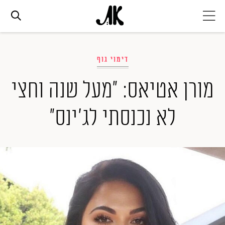
אג׳נדה
דימוי גוף
אופנה
מורן אטיאס: "מעל שנה וחצי
לא נכנסתי לג'ינס"
ביוטי
סלבס
ערוצים נוספים
המגזין