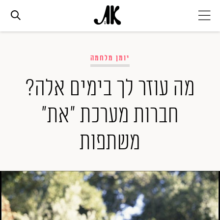
אג׳נדה
יומן מלחמה
אופנה
מה עוזר לך בימים אלה?
חברות מערכת ״את״
ביוטי
משתפות
סלבס
ערוצים נוספים
המגזין