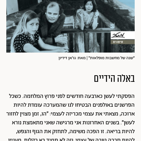
"שנה של מחשבות מופלאות" | מאת: גו'אן דידיון
באלה הידיים
הפסקתי לעשן כארבעה חודשים לפני פרוץ המלחמה. כשכל
הפרשנים באולפנים הבטיחו לנו שהמערכה עומדת להיות
ארוכה, מצאתי את עצמי מכריזה לעצמי: ״הו, זמן מצוין לחזור
לעשן״. בשנים האחרונות אני מרגישה שאני מתאמצת נורא
להיות בריאה. זו הפכה משימה, לתחזק את הגוף והנפש,
להיות חברה טובה של עצמי, וזה לא תמיד בא בקלות. מעניין