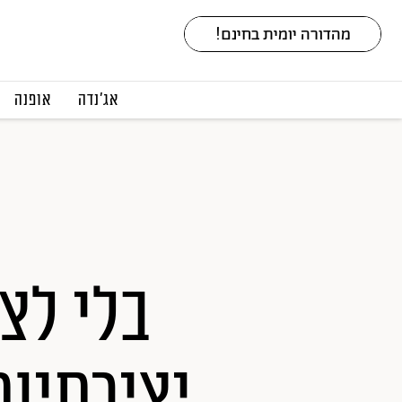
אג׳נדה
אופנה
יצירתיות