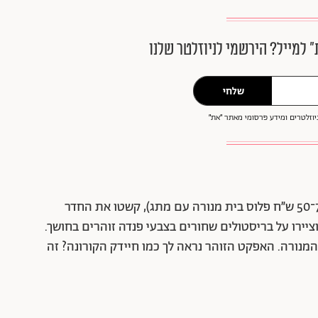
״ למייל? הירשמי לניוזלטר שלנו
שלחי
וזלטרים ומידע פרסומי מאתר ״את״
הזמינו נורת אולטרה־סגול ארוכה (בכל טמבוריה, 70־50 ש״ח פלוס בית מנורה עם מתג), קשטו את החדר
ציירו על בריסטולים שחורים בצבעי פנדה זוהרים בחושך.
המנורה. האפקט הזוהר נראה לך כמו חיידק הקורונה? זה