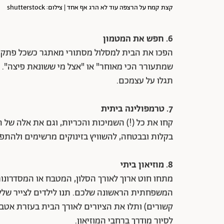
קצת קמח על הרצפה עוד לא הרג אף אחד | צילום: shutterstock
6. חפש
את
המטמון
הפכו את הבית למסלול מסתורי מאתגר כשכל פתק ור
שמתעורר הכי מאוחר" או "אצל מי ששונאת פיצה". ל
תגלו על עצמכם.
7. טרמפולינה
ביתית
קחו את כל (!) השמיכות והכריות, וגם את אלה של 
בקלות ובבטחה, להשוויץ בזינוקים מרשימים ולהתפ
8. מוזיאון
ביתי
מתחו חוט ארוך לאורך הסלון, המטבח או המסדרונו
המשפחתית הראשונה שלכם. תנו לילדים לצייר שלל
קשורים) ותלו את הציורים לאורך הבית בעזרת אט
לסיור מודרך ברחבי המוזיאון.