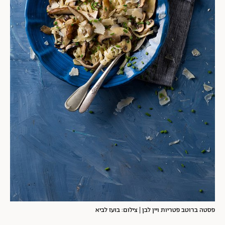
פסטה ברוטב פטריות ויין לבן | צילום: בועז לביא