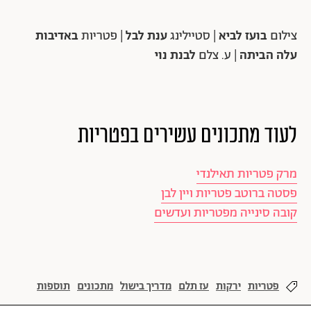
צילום
בועז לביא
| סטיילינג
ענת לבל
| פטריות
באדיבות
עלה הביתה
| ע. צלם
לבנת נוי
לעוד מתכונים עשירים בפטריות
מרק פטריות תאילנדי
פסטה ברוטב פטריות ויין לבן
קובה סינייה מפטריות ועדשים
פטריות
ירקות
עז תלם
מדריך בישול
מתכונים
תוספות
צמחונות