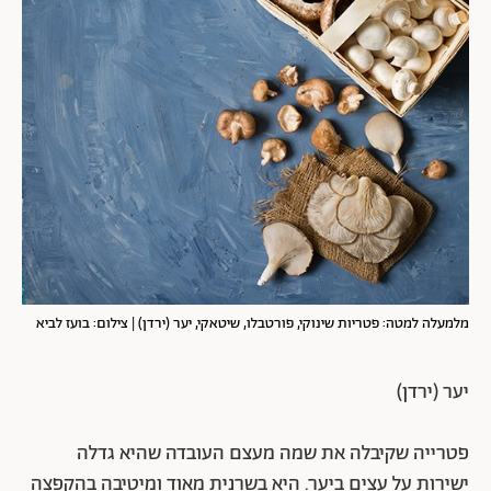
מלמעלה למטה: פטריות שינוקי, פורטבלו, שיטאקי, יער (ירדן) | צילום: בועז לביא
יער (ירדן)
פטרייה שקיבלה את שמה מעצם העובדה שהיא גדלה
ישירות על עצים ביער. היא בשרנית מאוד ומיטיבה בהקפצה