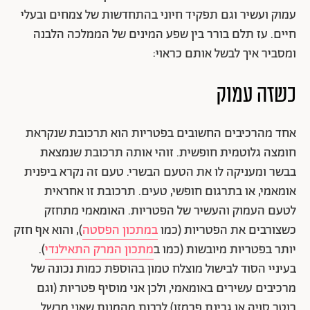
עמוק ועשיר וגם תפקיד חיוני בהתחדשות של צמחים ובעלי
חיים. עז תלם בורר בין שפע המינים של הממלכה הלבנה
ומסביר איך לבשל אותם כראוי:
כשזה עמוק
אחד מהרכיבים החשובים בפטריות הוא תרכובת שנקראת
חומצה גלוטמית חופשית. זוהי אותה תרכובת שנמצאת
בבשר ומעניקה לו את הטעם הבשרי. טעם זה נקרא ביפנית
אומאמי, או בתרגום חופשי, טעים. תרכובת זו אחראית
לטעם העמוק והעשיר של הפטריות. האומאמי מתחזק
כשצורבים את הפטריות (כמו
במתכון הפסטה
), והוא אף חזק
יותר בפטריות מיובשות (כמו ב
מתכון המרק התאילנדי
).
בעיניי הסוד לבישול מוצלח טמון בהוספת כמות נכונה של
מרכיבים עשירים באומאמי, ולכן אני מוסיף פטריות (וגם
רוטב סויה או גבינת פרמזן) לרבות מהמנות שאני מבשל.