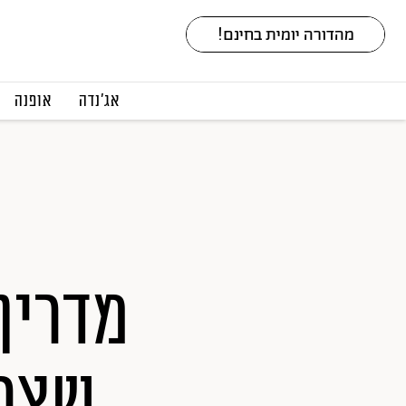
אג׳נדה
אופנה
מדריך
שצרי