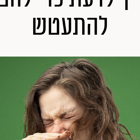
להתעטש