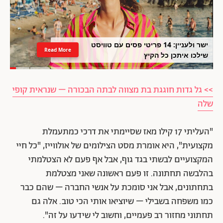
ישר ולעניין: 14 פריטי פסים עם טוויסט
Read More
שילכו איתכן כל הקיץ
>> גל גדות חוגגת בת מצווה לבתה הבכורה – שנראית קופי
שלה
"העליתי 17 קילו מאז שסיימתי את דרכי כמתעמלת
מקצועית", היא אומרת מסט הצילומים של אולווייז, "כל חיי
המקצועיים לבשתי בגד גוף, אבל אף פעם לא הצטלמתי
בהלבשה תחתונה. זו פעם ראשונה שאני מצטלמת
בתחתונים, אבל אני סומכת על אנשי החברה – שהם כבר
כמו משפחה בשבילי – שיוציאו אותי הכי טוב. אלה גם
תחתוני מחזור רב פעמיים, וחשוב לי שידעו על זה".