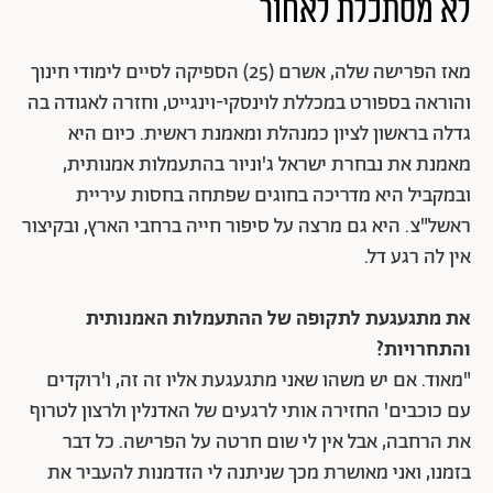
לא מסתכלת לאחור
מאז הפרישה שלה, אשרם (25) הספיקה לסיים לימודי חינוך
והוראה בספורט במכללת לוינסקי-וינגייט, וחזרה לאגודה בה
גדלה בראשון לציון כמנהלת ומאמנת ראשית. כיום היא
מאמנת את נבחרת ישראל ג'וניור בהתעמלות אמנותית,
ובמקביל היא מדריכה בחוגים שפתחה בחסות עיריית
ראשל"צ. היא גם מרצה על סיפור חייה ברחבי הארץ, ובקיצור
אין לה רגע דל.
את מתגעגעת לתקופה של ההתעמלות האמנותית
והתחרויות?
"מאוד. אם יש משהו שאני מתגעגעת אליו זה זה, ו'רוקדים
עם כוכבים' החזירה אותי לרגעים של האדנלין ולרצון לטרוף
את הרחבה, אבל אין לי שום חרטה על הפרישה. כל דבר
בזמנו, ואני מאושרת מכך שניתנה לי הזדמנות להעביר את