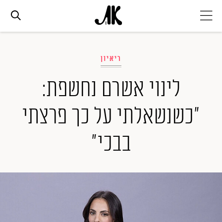
אג׳נדה
ריאיון
אופנה
לינוי אשרם נחשפת:
"כשנשאלתי על כך פרצתי
ביוטי
בבכי"
סלבס
ערוצים נוספים
המגזין