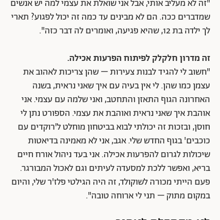
"זה לא מעליב אותי, אבל אני שואלת את עצמי למה יש אנשים
שמדברים ככה. הם לא מבינים עד כמה זה יכול לפגוע? תארי
לך ילדה בת 12, שהיא פגיעה, ואומרים לה דבר כזה".
זה מדרון חלקלק לפיתוח הפרעות אכילה.
"חשוב לי להגיד לבנות צעירות – שהן צריכות לאהוב את
עצמן כמו שהן. לי אין בעיה עם איך שאני נראית, בשנה
האחרונה הגוף התאזן והתחטב, ואני שלמה עם עצמי. אני
אוהבת איך שאני נראית ואוהבת את עצמי. הספורט נתן לי
חוסן, ובזכות זה יכולתי לבוא בביטחון מוחלט ל'רוקדים עם
כוכבים' בגוף החדש שלי. אגב, אני לא מאמינה בדיאטות
שיכולות לגרום להפרעות אכילה. אני בעד ניהול אורח חיים
בריא, ואפשר ללכת למסעדה לעיתים וגם לאכול המבורגר.
פעם הייתי מכורה לשוקולד, זה היה הגילטי פלז'ר שלי, והיום
במקום מתוק – תני לי ארוחה טובה".