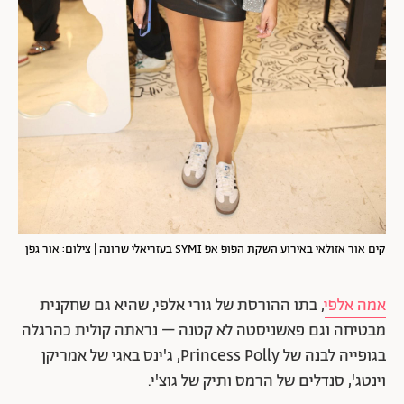
קים אור אזולאי באירוע השקת הפופ אפ SYMI בעזריאלי שרונה | צילום: אור גפן
אמה אלפי
, בתו ההורסת של גורי אלפי, שהיא גם שחקנית
מבטיחה וגם פאשניסטה לא קטנה – נראתה קולית כהרגלה
בגופייה לבנה של Princess Polly, ג'ינס באגי של אמריקן
וינטג', סנדלים של הרמס ותיק של גוצ'י.