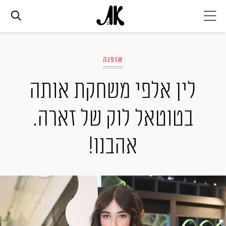
אג׳נדה
אופנה
אופנה
לין אלפי משחקת אותה
בטוטאל לוק של זארה.
ביוטי
אהבנו!
סלבס
ערוצים נוספים
המגזין