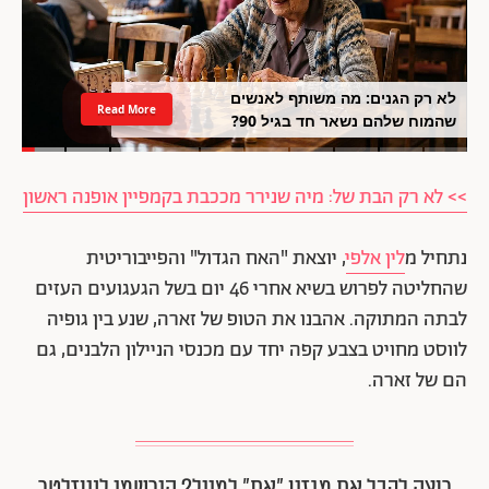
לא רק הגנים: מה משותף לאנשים
Read More
שהמוח שלהם נשאר חד בגיל 90?
>> לא רק הבת של: מיה שנירר מככבת בקמפיין אופנה ראשון
נתחיל מ
לין אלפי
, יוצאת "האח הגדול" והפייבוריטית
שהחליטה לפרוש בשיא אחרי 46 יום בשל הגעגועים העזים
לבתה המתוקה. אהבנו את הטופ של זארה, שנע בין גופיה
לווסט מחויט בצבע קפה יחד עם מכנסי הניילון הלבנים, גם
הם של זארה.