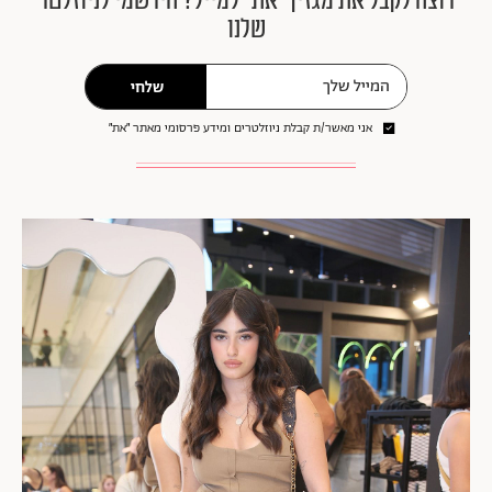
רוצה לקבל את מגזין ״את״ למייל? הירשמי לניוזלטר
שלנו
שלחי
אני מאשר/ת קבלת ניוזלטרים ומידע פרסומי מאתר ״את״