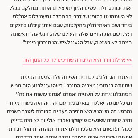
זאת זכות גדולה. עשינו המון ימי צילום איתה ובחלקם בכלל
לא השתמשנו בסופו של דבר. בהתחלה נסענו ללוס אנג'לס
ביחד ושם ראיתי חלק מהקלטות, שגם אותן קיבלנו בחלקים.
ראינו שם את החיים שלה והעולם שלה. הנסיעה הראשונה
הייתה לא פשוטה, אבל הגענו לאיזשהו סנכרון בינינו".
>> איילת זורר היא הגיבורה שחיכינו לה כל הזמן הזה
האתגר הגדול מכולם היה השיחה על הפגיעה המינית
שחוותה בן חורין מאביה החורג. "כשהגענו לרגע הזה ממש
הסתכלנו אחת על השנייה ואמרנו 'אנחנו עושות את זה?'
ומיכל ענתה 'יאללה, בואי נגמור עם זה'. זה היה משהו מיוחד
ומרגש. זה משהו שהיא סיפרה פעמים ספורות לאורך השנים
והיא סיפרה שאנשים פיקפקו ואמרו 'אולי זה לא היה בדיוק
ככה'. ופתאום היא מספרת לנו את זה ומהדהדת מול חבורת
אנשים שקרובה אליה ועצובה ובוכה איתה. אחד הדברים