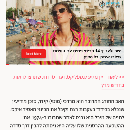
ישר ולעניין: 14 פריטי פסים עם טוויסט
Read More
שילכו איתכן כל הקיץ
>> ליאור דיין מגיע לנטפליקס, ועוד סדרות שתרצו לראות
בחודש מרץ
האב החורג המדובר הוא מרדכי (מוטי) קידר, סוכן מודיעין
שנכלא בבידוד בעקבות רצח וקיבל את הכינוי האסיר איקס.
לחייה של מיכל הוא נכנס לאחר שחרורו ב-1974. את
ההשפעה ההרסנית שלו עליה היא ניסתה להבין דרך סדרה