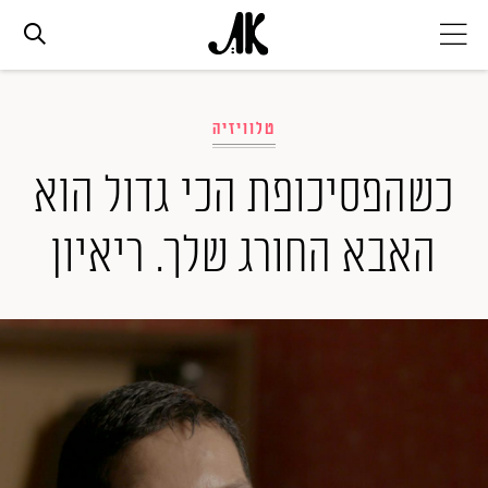
אג׳נדה
טלוויזיה
אופנה
כשהפסיכופת הכי גדול הוא
האבא החורג שלך. ריאיון
ביוטי
סלבס
ערוצים נוספים
המגזין