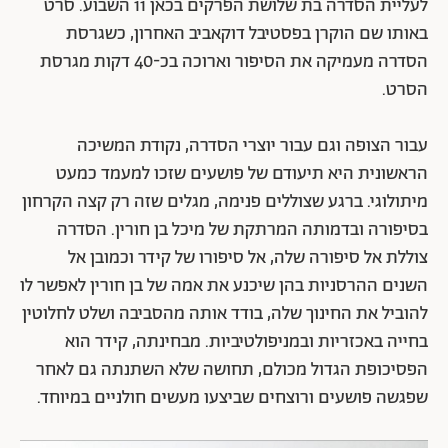
לעליית הסדרה בת שלושת הפרקים בכאן 11 השבוע. סרט
באותו שם הוקרן בפסטיבל דוקאביב האחרון, כשגרסת
הסדרה מעמיקה את הסיפור וארוכה בכ-40 דקות מגרסת
הסרט.
עבור הצופה וגם עבור יוצרי הסדרה, נקודת המשיכה
הראשונית היא תיעודם של פושעים שזכו למעמד כמעט
מיתולוגי. ברגע שצוללים פנימה, מגלים שזה רק קצה הקרחון
בסיפורה ובדמותה המרתקת של מיכל בן חורין. הסדרה
צוללת אל סיפורה שלה, אל סיפורו של קידר וכמובן אל
השנים ההרסניות בהן שיכנע את אמה של בן חורין לאפשר לו
להוביל את החינוך שלה, בודד אותה מהסביבה ושלט לחלוטין
בחייה באכזריות ובמניפולטיביות. מבחינתה, קידר הוא
הפסיכופת הגדול מכולם, תחושה שלא השתנתה גם לאחר
שפגשה פושעים ורוצחים שביצעו מעשים חולניים במיוחד.