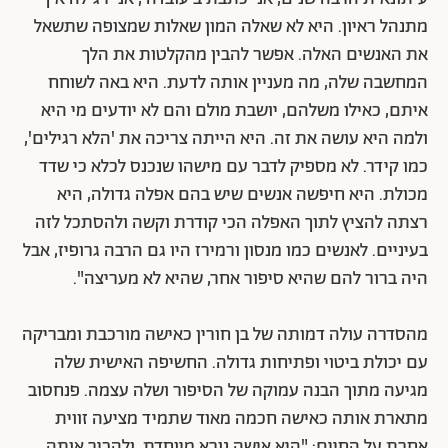
מתנהל ראיון. היא לא שאלה המון שאלות שמצופה שתשאל
את האנשים האלה. אפשר להבין מהקלטות את הלך
המחשבה שלה, מה מעניין אותה לדעת. היא באה לשוחח
איתם, כאילו משלהם, יושבת מולם והם לא יודעים מי היא
ולמה היא עושה את זה. היא הייתה צריכה את 'הלא רגילים',
כמו קידר. לא מספיק לדבר עם מישהו שנכנס לכלא כי שדד
מכולת. היא חיפשה אנשים שיש בהם אפלה גדולה, היא
רצתה להציץ לתוך האפלה הכי קודרת וקשה ולהסתכל לזה
בעיניים. לאנשים כמו מנסון ורמירז היו גם הרבה גרופיז, אבל
היה ברור להם שהיא סיפור אחר, שהיא לא מעריצה".
מהסדרה עולה דמותה של בן חורין כאישה מורכבת ומבריקה
עם יכולת ביטוי ופתיחות גדולה. החשיפה האישית שלה
מגיעה מתוך הבנה עמוקה של הסיפור ושלה עצמה. פנחסוב
מתארת אותה כאישה חכמה מאוד שתמיד מציעה זווית
אחרת על החיים: "היא אישה נורא מיוחדת, ולהכיר אותה