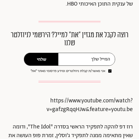
של ענקית התוכן האיכותי HBO.
רוצה לקבל את מגזין ״את״ למייל? הירשמי לניוזלטר
שלנו
שלחי
אני מאשר/ת קבלת ניוזלטרים ומידע פרסומי מאתר ״את״
https://www.youtube.com/watch?
v=gafzgRqqHJw&feature=youtu.be
רוז דפ לוהקה לתפקיד הראשי בסדרה "The Idol", ודומה
שאין מתאימה ממנה לתפקיד ג'וסלין, זמרת פופ העושה את