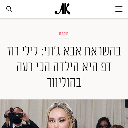
אג׳נדה
סלבס
אופנה
בהשראת אבא ג'וני: לילי רוז
דפ היא הילדה הכי רעה
ביוטי
בהוליווד
סלבס
ערוצים נוספים
המגזין