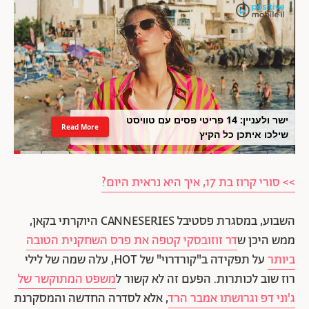
ישר ולעניין: 14 פריטי פסים עם טוויסט
Read More
שילכו איתכן כל הקיץ
>> סורי קרוז בת 17, איך היא נראית היום?
השבוע, במסגרת פסטיבל CANNESERIES היוקרתי בקאן,
ממש היכן ש
דר זוזובסקי קטפה את פרס השחקנית הטובה
ביותר
על תפקידה ב"קורדרוי" של HOT, עלה שמה של לילי
רוז שוב לכותרות. הפעם זה לא קשור ל
משפט המתוקשר של
ג'וני דפ וגרושתו אמבר הרד
, אלא לסדרה החדשה והמסקרנת