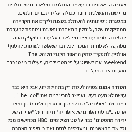
צעדיה הראשונים בתעשייה המגלגלת מילארדים של דולרים
מדי שנה והנשלטת, רובה ככולה, על ידי גברים. וסמים.
במסגרת ניסיונותיה להשתלב בסצנה ולקדם את הקריירה
המוזיקלית שלה, ג'וסלין מתאהבת נואשות ונסחפת למערכת
יחסים הרסנית עם איש חיי לילה בעל עבר מפוקפק והווה
מפוקפק לא פחות, המכור לכל דבר שאפשר לשתות, להסניף
או לזיין. לתפקיד לוהק הראפר הקנדי הלוהט The
Weekend. אם לשפוט על פי הטריילרים, פעילות מי טו כבר
טוענות את המקלדת.
הסדרה אמנם צפויה לעלות רק בתחילת יוני, אבל היא כבר
עושה לא מעט רעש, ואפשר להבין למה. את "The Idol",
ביים יוצר "אופוריה" סם לוינסון, ובמגזין רולינג סטון תיארו
אותה כ"גרסת הפורנו של אופוריה" ודיווחו על "אווירה של
ירידה מהפסים" כבר על סט הצילומים. HBO מכחישים מכל
וכל את ההאשמות, ומעדיפים לנסח זאת כ"סיפור האהבה