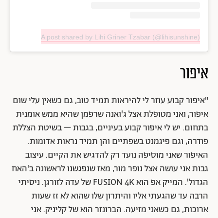
A post shared by Lihi Griner Tzabar (@lihisunshine)
איפור
"איפור קבוע עוזר לי להיראות תמיד טוב, גם כשאין עלי שום
איפור, ואני מטופלת אצל ג'ואנה שרפמן שהיא ממש אומנית
בתחום. יש לי איפור קבוע בעיניים, בגבות – בשיטת הצללת
פודרה, וגם פיגמנט בשפתיים והן תמיד נראות אדומות.
האיפור שאני מוסיפה נועד רק להדגיש את הקיים. עיצוב
גבות אני עושה אצל נופר מור, מאז שנפגשנו לראשונה ב'האח
הגדול'. המייק אפ הוא FUSION 4K של עדה לזורגן. ניסיתי
הרבה עד שהגעתי אליו והיתרון שלו שהוא לא זז שעות
ארוכות, גם כשאני מזיעה. הברונזר הוא של קליניק. אני