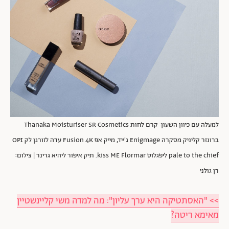
למעלה עם כיוון השעון: קרם לחות Thanaka Moisturiser SR Cosmetics
ברונזר קליניק מסקרה Enigmage ג'ייד, מייק אפ Fusion 4K עדה לזורגן לק OPI
pale to the chief ליפגלוס kiss ME Flormar. תיק איפור ליהיא גרינר | צילום:
רן גולני
>> "האסתטיקה היא ערך עליון": מה למדה משי קליינשטיין
מאימא ריטה?