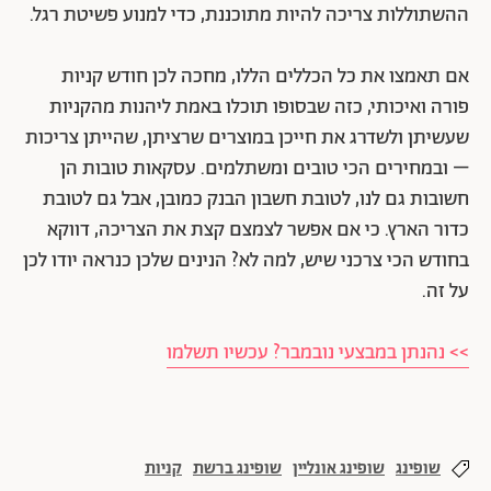
ההשתוללות צריכה להיות מתוכננת, כדי למנוע פשיטת רגל.
אם תאמצו את כל הכללים הללו, מחכה לכן חודש קניות
פורה ואיכותי, כזה שבסופו תוכלו באמת ליהנות מהקניות
שעשיתן ולשדרג את חייכן במוצרים שרציתן, שהייתן צריכות
– ובמחירים הכי טובים ומשתלמים. עסקאות טובות הן
חשובות גם לנו, לטובת חשבון הבנק כמובן, אבל גם לטובת
כדור הארץ. כי אם אפשר לצמצם קצת את הצריכה, דווקא
בחודש הכי צרכני שיש, למה לא? הנינים שלכן כנראה יודו לכן
על זה.
>> נהנתן במבצעי נובמבר? עכשיו תשלמו
שופינג
שופינג אונליין
שופינג ברשת
קניות