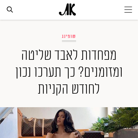
אג׳נדה
שופינג
אופנה
מפחדות לאבד שליטה
ומזומנים? כך תערכו נכון
ביוטי
לחודש הקניות
סלבס
ערוצים נוספים
המגזין