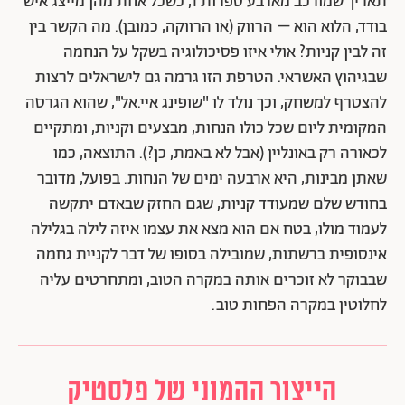
תאריך שמורכב מארבע ספרות 1, כשכל אחת מהן מייצג איש
בודד, הלוא הוא – הרווק (או הרווקה, כמובן). מה הקשר בין
זה לבין קניות? אולי איזו פסיכולוגיה בשקל על הנחמה
שבגיהוץ האשראי. הטרפת הזו גרמה גם לישראלים לרצות
להצטרף למשחק, וכך נולד לו "שופינג איי.אל", שהוא הגרסה
המקומית ליום שכל כולו הנחות, מבצעים וקניות, ומתקיים
לכאורה רק באונליין (אבל לא באמת, כן?). התוצאה, כמו
שאתן מבינות, היא ארבעה ימים של הנחות. בפועל, מדובר
בחודש שלם שמעודד קניות, שגם החזק שבאדם יתקשה
לעמוד מולו, בטח אם הוא מצא את עצמו איזה לילה בגלילה
אינסופית ברשתות, שמובילה בסופו של דבר לקניית גחמה
שבבוקר לא זוכרים אותה במקרה הטוב, ומתחרטים עליה
לחלוטין במקרה הפחות טוב.
הייצור ההמוני של פלסטיק