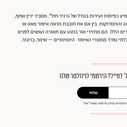
ע כפיסות זעירות בגודל של גרגיר חול". מסביר ירין שחף,
נג והתסרוקות.
בין אם את חובבת מראה איפור מאט או
 הללו. הם מחזירי אור במגע עם תאורה ועושים לפנים
י נפרד ממוצרי האיפור היומיומיים – שימר, ברונזר,
״ למייל? הירשמי לניוזלטר שלנו
שלחי
וזלטרים ומידע פרסומי מאתר ״את״