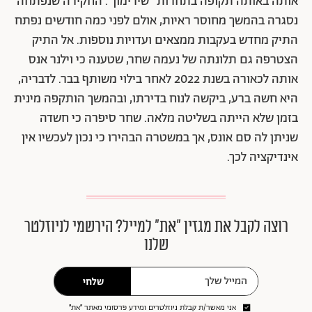
אותה באותה תקופה בתחרות "שירימון". החקירה שנפתחה
נסגרה בהמשך מחוסר ראיות, אולם לפני כמה חודשים נפתח
התיק מחדש בעקבות ממצאים ועדויות נוספות. אל התיק
הצטרפה גם תלונתה של נעמה שחר, שטענה כי וילנר אנס
אותה לכאורה בשנת 2022 לאחר בילוי משותף בבר. לדבריה,
היא חשה ברע, ביקשה לנוח בדירתו, ובהמשך הותקפה מינית
בזמן שלא הייתה בשליטה מלאה. שחר סיפרה כי חשדה
שניתן לה סם אונס, אך במשטרה הבהירו כי נכון לעכשיו אין
אינדיקציה לכך.
רוצה לקבל את מגזין ״את״ למייל? הירשמי לניוזלטר
שלנו
שלחי
אני מאשר/ת קבלת ניוזלטרים ומידע פרסומי מאתר ״את״