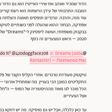
הדור שמכיר ואוהב את שירי האייטיז הוא גם הדור של
המבנה התרבותי של עידן הרשתות הוא רשת קורים 
עוד מזה, והרבה. טרנדים תופסים תאוצה והצלחה מה
אפודקה, הבחור ההוא שהעלה לפני כשנתיים לטיקטוק
2020 – וראש המצעדים זה כסף.
 do it? @420doggface208
♬ Dreams (2004
@bulziedsbrew
Remaster) – Fleetwood Mac
טיקטוק מעודדת טרנדים: אחרי הקליפ הקצר של פל
התקליטים כמובן הכי בעניין. מה שמתחיל אורגני –
הכל מוכר לנו מאוד מההיסטוריה של הפופ – ה"חליפ
אצל הצעירים.
עד כאן כלכלה, אבל יש גם מוסיקה. מה יש דווקא ב