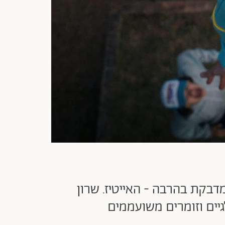
דבקת בהרבה - האייטיז. שרון
יים וזומרים משועממים