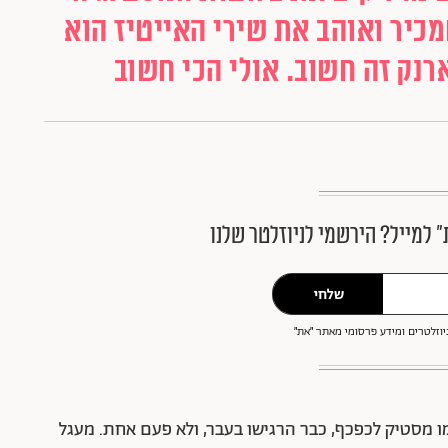
כיר ואוהב את שירי האייטיז הוא
רנק זה חשוב. אולי הכי חשוב
״ למייל? הירשמי לניוזלטר שלנו
שלחי
וזלטרים ומידע פרסומי מאתר ״את״
ו מסטיק לכפכף, כבר הרגישו בעבר, ולא פעם אחת. מעגל