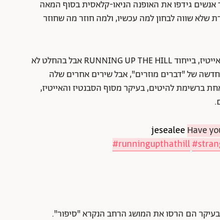
 אנשים גידפו את האופנה הניאו-קלאסית בסוף המאה
מרת שלא שווה לבחון למה עכשיו, ולמה חוזר מה שחוזר
נתחיל בנתונים: קייט בוש, מכשפת המצו-סופרן מהאייטיז, בייחוד RUNNING UP THE HILL אבל בהחלט לא
דשה של "דברים מוזרים", אבל שירים אחרים שלה
אחת ברשימת להיטים, בעיקר מסוף הסבנטיז והאייטיז,
.
Have yo
#runningupthathill
#stran
ובעיקר הם הרסו את המושג הרחב הנקרא "סיפור".