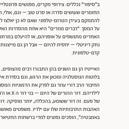
ב"סיפור" נכללים: צירופי מקרים, מפגשים פרונטליי
החומרים שעושים סדרה או סרט טוב – וגם, אולי, חי
להתמקם בעידן הטרום-טלפוני. שאם לא כן יאלצו ל
על המסך. "דברים מוזרים" היא אחת מהסדרות האלו.
האחרים מתנשפים על אופניהם, או להיעלם במרתפי
נתק דיגיטלי – יחסית להיום – אבל הן גם מייצגות
קדם-טלפונית.
האייטיז הן גם השנים בהן התבגרו רבים מהצופים, 
בלוטות הנוסטלגיה ומכאן את הרגש, וגם בסדרת אימ
החיבור הרב דורי עוזר גם לפרק את הדמוניות המסו
של פעם. זה דור ששומע, בהכללה, יותר מוסיקה. דור
האהבות התרבותיות שלו עם ילדיו. משפטים מאושרי
באמבטיה", הופכים נפוצים למדי ברשתות החטיארים