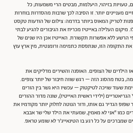
ם, טעויות בזיהוי, היעלמות, מבטים הרי משמעות; כל
ים מעניינים יותר. זו הסיבה לכך שרבות מהסדרות בוחרות
פנות לטריק המאוס ביותר בדרמה: צילום של הודעות טקסט
 מיקום העלילה באייטיז מכריח את הגיבורים להגיע לבתי
 הרשע ללא אפשרות תקשורת. האייטיז אכן היו שנים של
 את התקופה הזו, שנתפסת כתמימה ורומנטית, מין ארץ עוץ
או הילדים של הצופים. האופנה והשירים מדליקים את
ה, בטח מהסוג הזה – רגש שווה חיבור של יותר צופים.
ימת שעוד שויכה לטיקטוק – עכשיו היא גשר בין הורים
לילדיהם. דור ההורים של היום – בני דור ה X או הY הגריאטריים (ילידי ראשית האייטיז), שונה מדור ההורים
 שפופ הגדיר גם אותו, ודור הנוטה לחלוק יותר מקודמיו את
ם כמו "אני לא מאמין, שמעתי את הילד שלי שר אבבא
 שמברכים על כל רגע בו הטינאייג'ר לא שומע טראפ.