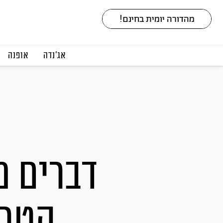
אג׳נדה
אופנה
דברים מ
הטרנ