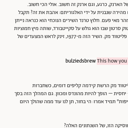
 הארנק, כרגע, וגם ארנק זה חשוב. אולי הכי חשוב.
מהירה שנבנית על ידי האלגוריתם: אהבת את זה? תקבל
ר מאי פעם. חלוץ טרנד השירים הנוכחי הוא כנראה נייתן
 סרטון שבו הוא גולש על סקייטבורד, שותה מיץ חמוציות
בבקבוק משפחתי, ועושה ליפסינק ל-"Dreams" של פליטווד מק. השיר הזה מ-1977, זינק לראש המצעדים של
This how you
יטווד מק הרשת קידמה קליפים דומים, כשחברות
 יחסית – הופך להיות מהונדס ומכוון. גם המהלך הזה בסך
ות" תמיד אמרו: הי בחור, תן לנו עוד ממה שהולך היום
מוסיקה הזו, של השנתונים האלה?