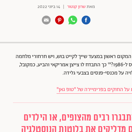
מאת
שרון קנטור
|
14 ביוני 2022
88 שיתופים | 132 צפיות
 המקום ראשון במצעד שייך לקייט בוש, ויש חרחורי מלחמה
בין רוסיה לארה"ב? אז בעצם אנחנו נותנים עוד צ'אנס ל-1986?"' כך התבדח לו צייצן אמריקאי והביע, כמקובל,
יה על מכנסי-פנסים בצבעי גלידה.
 על החוקים בפרימיירה של "טופ גאן"
תבגרו רבים מהצופים, או הילדים
 מדליקים את בלוטות הנוסטלגיה