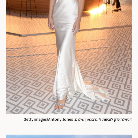
דניאלה פיק לובשת לי גרבנאו | צילום: Gettyimages\Antony Jones