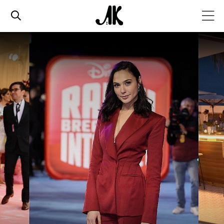
אג׳נדה
אופנה
ביוטי
סלבס
ערוצים נוספים
המגזין