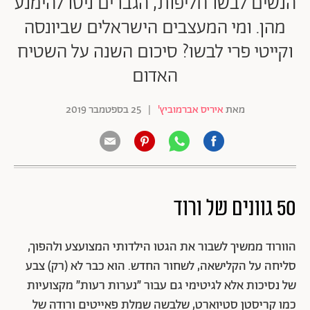
הנשים לבשו חליפות, הגברים ניסו להימנע
מהן. ומי המעצבים הישראלים שביונסה
וקייטי פרי לבשו? סיכום השנה על השטיח
האדום
מאת
איריס אברמוביץ'
|
25 בספטמבר 2019
50 גוונים של ורוד
הוורוד ממשיך לשבור את הגטו הילדותי המצועצע ולהפוך,
סליחה על הקלישאה, לשחור החדש. הוא כבר לא (רק) צבע
של נסיכות אלא לגיטימי גם עבור ״נערות רעות״ מקצועיות
כמו קריסטן סטיוארט, שלבשה שמלת פאייטים ורודה של