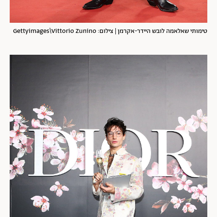
טימותי שאלאמה לובש היידר-אקרמן | צילום: Gettyimages\Vittorio Zunino