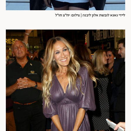
ליידי גאגא לובשת אלון ליבנה | צילום: יח"צ חו"ל