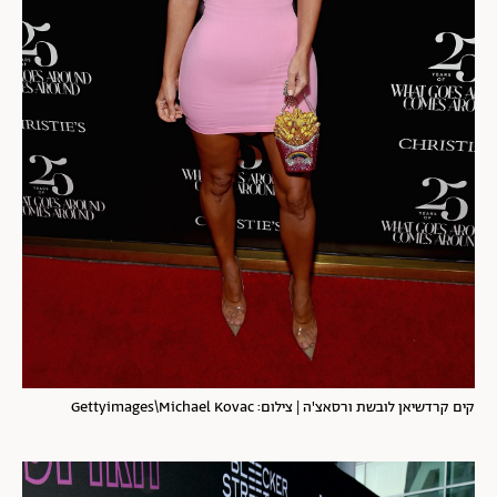
קים קרדשיאן לובשת ורסאצ'ה | צילום: Gettyimages\Michael Kovac