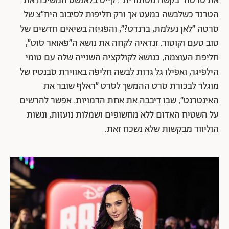
את סרטה ״בקשה מסתורית״. קייט בלאנשט המשיכה את
הטרנד כשלבשה כמעט אך ורק חליפות לסיבוב היח״צ של
סרטה ״לאן נעלמת, ברנדט?״, והפגיזה בשיאים חדשים של
טוב טעם וקוטור. זנדאיה לקחה את נושא ה״פאואר סוט״,
חליפת העוצמה, כנושא לקולקציה השנייה שלה עם טומי
הילפיגר, ואפילו גל גדות לבשה חליפה באווירת סבנטיז של
מוגלר לבכורת סרט ההמשך לסרט ״ראלף שובר את
האינטרנט״, שבו דיבבה את אחת הדמויות. אפשר להרשים
על השטיח האדום ללא מחשופים ושמלות נועזות, ונשות
הוליווד מבקשות שלא נשכח זאת.