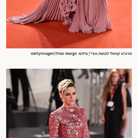
מרגרט קוואלי לובשת גוצ'י | צילום: Gettyimages\Theo Wargo