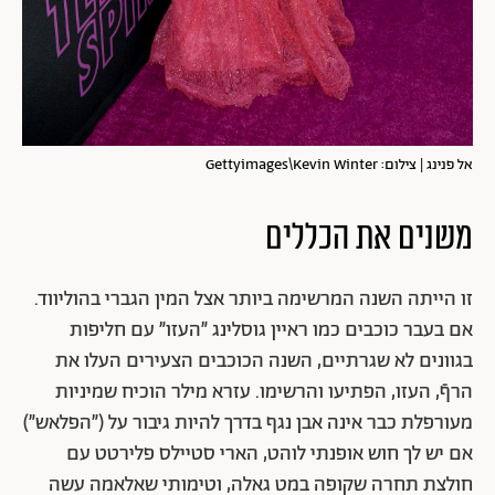
אל פנינג | צילום: Gettyimages\Kevin Winter
משנים את הכללים
זו הייתה השנה המרשימה ביותר אצל המין הגברי בהוליווד.
אם בעבר כוכבים כמו ראיין גוסלינג ״העזו״ עם חליפות
בגוונים לא שגרתיים, השנה הכוכבים הצעירים העלו את
הרףֿ, העזו, הפתיעו והרשימו. עזרא מילר הוכיח שמיניות
מעורפלת כבר אינה אבן נגף בדרך להיות גיבור על (״הפלאש״)
אם יש לך חוש אופנתי לוהט, הארי סטיילס פלירטט עם
חולצת תחרה שקופה במט גאלה, וטימותי שאלאמה עשה