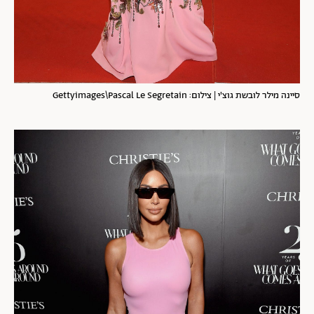
סיינה מילר לובשת גוצ'י | צילום: Gettyimages\Pascal Le Segretain