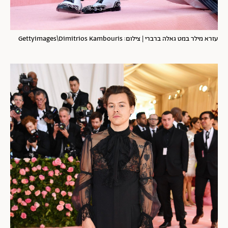
עזרא מילר במט גאלה ברברי | צילום: Gettyimages\Dimitrios Kambouris