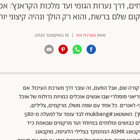
ם, דרך נערות הגומי ועד מלכות הקראנץ': אכ
ם שלם ברשת, והוא רק הולך ונהיה קיצוני יותר
מאת
מערכת את
|
19 באוקטובר 2025
88 שיתופים | 132 צפיות
קורה שם, אבל הפעם, זה עובר דרך מערכת העיכול. אם
ני פופולרי שבו אנשים אוכלים כמויות גדולות של אוכל
‑ז’אנרים. כל אחד עם שפה משלו, מרקמים, צלילים,
טעמים (ולפעמים גם ריחות שלכו תדמיינו דרך המסך). האשטאג #mukbang לבד עומד על למעלה מ-580
דגים כבושים ומלוחים במיוחד ועד מרקמים שבאמת כיד
הדמיון – הטרנד מתפצל וכולל תתי-ז'אנרים כמו מוקבאנג ASMR המתמקד בצלילי הלעיסה, מוקבאנג