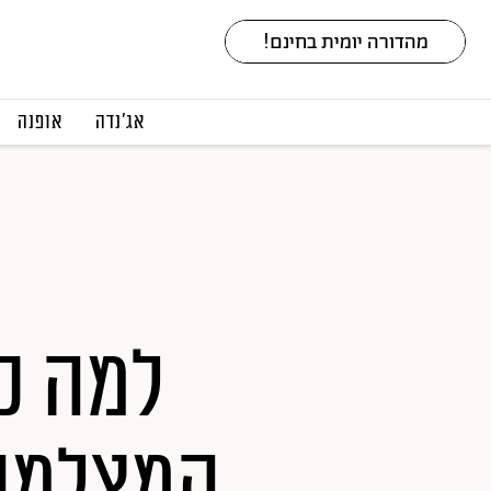
אג׳נדה
אופנה
למה כו
המצלמה?