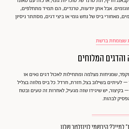
אנג חריף, תת טרנד של סוכריות גומי, או כזה עם סאונד
מוגזמים. אבל אתן יודעות, טרנדים, הם תמיד מתחלפים,
 מאחורי ביס של נחש גומי או ביצי דגים, מסתתר ניסיון
ת שצומחת ברשת
 והדגים המלוחים
וקפד, שמניחות מצלמה ומתחילות לאכול דגים נאים או
– לעיתים בשילוב בצל, חזרת, חרדל. כל ביס מלווה בצליל
 בקיצור, יש שיגידו שזה מגעיל, לאחרות זה טעים ובטח
פסיק לבהות.
״ למייל? הירשמי לניוזלטר שלנו