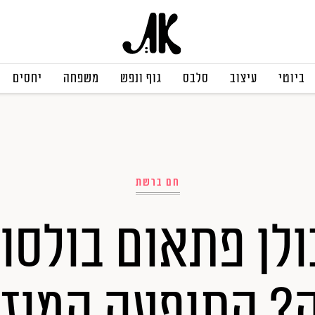
ביוטי
עיצוב
סלבס
גוף ונפש
משפחה
יחסים
חם ברשת
לן פתאום בולסו
 התופעה המוזר