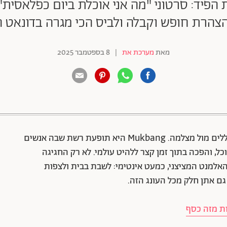
יד: סרטוני "מה אני אוכלת ביום כפלאסית"
הצהרת חופש וקבלה ולביס הכי מגרה בדונאט 
מאת
מערכת את
|
8 בספטמבר 2025
88 שיתופים | 132 צפיות
זה התחיל בקוריאה, עם מגשי נודלס אינסופיים שנזללים מול מצלמה. Mukbang היא תופעת רשת שבה אנשים
, והפכה בתוך זמן קצר ללהיט עולמי. לא רק החגיגה
אלמנט המציצני, כמעט אינטימי: לשבת בבית ולצפות
ם אתן חלק מכל העונג הזה.
ות מזה כסף