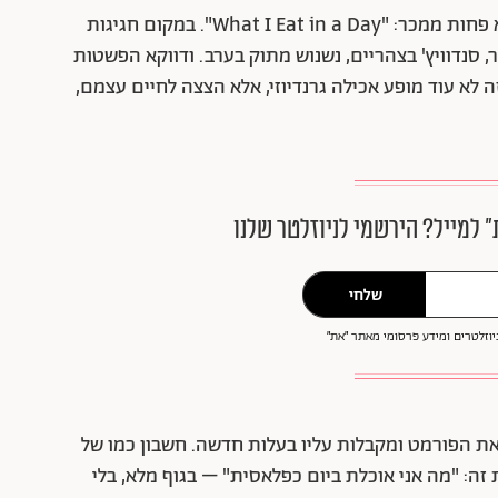
מתוך הגל הזה צמח לו טרנד חדש, עדין יותר אבל לא פחות ממכר: "What I Eat in a Day". במקום חגיגות
ר, סנדוויץ' בצהריים, נשנוש מתוק בערב. ודווקא הפשטות
 לא עוד מופע אכילה גרנדיוזי, אלא הצצה לחיים עצמם,
״ למייל? הירשמי לניוזלטר שלנו
שלחי
וזלטרים ומידע פרסומי מאתר ״את״
ת הפורמט ומקבלות עליו בעלות חדשה. חשבון כמו של
ת מציג בדיוק את זה: "מה אני אוכלת ביום כפלאסית" – בגוף מלא, בלי