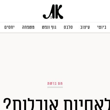
ביוטי
עיצוב
סלבס
גוף ונפש
משפחה
יחסים
חם ברשת
אסיות אוכלות? 