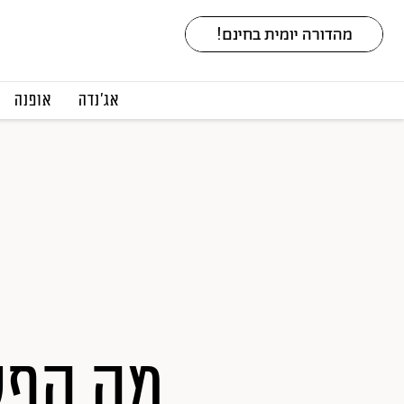
אג׳נדה
אופנה
מה הפל