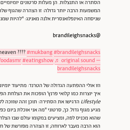
הסתרה או התנצלות. הן מעלות סרטונים יומיומיים
המשמעות הרבה יותר גדולה: זו הצהרה שהגוף שלהן ק
שניסחה האינפלואנסרית אלנה מאנינג: "להיות שמנה
@brandileighsnacks
 heaven ????
#mukbang
#brandileighsnacks
foodasmr
#eatingshow
♬ original sound –
brandileighsnacks
איך יוצרות כמו קלואי פרנץ’ הופכות את הצלחת ה
Lifestyle
הדגישו את הסתירה: תוכן זהה שזוכה ללי
מגיע מגוף גדול. כך, סרטוני "מה אני אוכלת ביום
שהוא מכניס לפה, ומציעים במקומו עולם שבו הצלחת
הוא הרבה מעבר לארוחה; זו הצהרה מפורשת של חופ