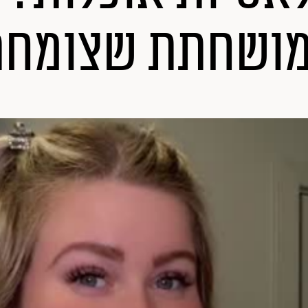
מושחתת שצומחת