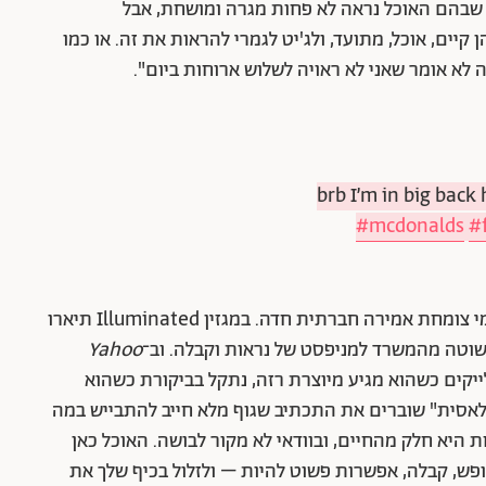
 שבהם האוכל נראה לא פחות מגרה ומושחת, אבל
יים, אוכל, מתועד, ולג'יט לגמרי להראות את זה. או כמו
 לא אומר שאני לא ראויה לשלוש ארוחות ביום".
brb I’m in big back
#mcdonalds
#
וזו אולי ההפתעה הגדולה של הטרנד: מתיעוד יומיומי צומחת אמירה חברתית חדה. במגזין Illuminated תיארו
פשוטה מהמשרד למניפסט של נראות וקבלה. וב־
Yahoo
יקים כשהוא מגיע מיוצרת רזה, נתקל בביקורת כשהוא
 כפלאסית" שוברים את התכתיב שגוף מלא חייב להתבייש במה
 היא חלק מהחיים, ובוודאי לא מקור לבושה. האוכל כאן
ש, קבלה, אפשרות פשוט להיות – ולזלול בכיף שלך את