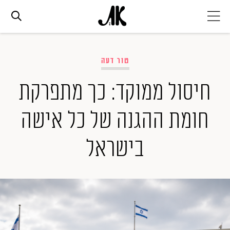
אג׳נדה
טור דעה
אופנה
חיסול ממוקד: כך מתפרקת
חומת ההגנה של כל אישה
ביוטי
בישראל
סלבס
ערוצים נוספים
המגזין