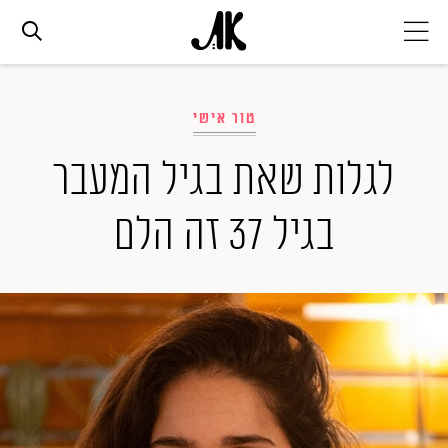
אג׳נדה
טור אישי
אופנה
לגלות שאת בגיל המעבר
בגיל 37 זה הלם
ביוטי
סלבס
ערוצים נוספים
המגזין