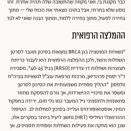
כבר מקננת בי, ואני מקווה שהתשובה שלה תהיה אחרת. זהו
מסע שלא בחרתי, אבל בתוכו מצאתי את הכוח שלי – מתוך
בחירה לפעול, מתוך בחירה ללמוד, ומתוך הבנה שאני לא לבד.
ההמלצה הרפואית
"נשאיות המוטציה בגן BRCA נמצאות בסיכון מוגבר לסרטן
השחלות והשד, ולכן ההמלצה הרפואית היא לעבור כריתת
חצוצרות ושחלות דו-צדדית (RRSO) בגיל 40-45", מסבירה
ד"ר יסמין פרהדיאן, מרכזת מרפאת ענב״ל לנשאיות בביה"ח
וולפסון. "ההליך מפחית משמעותית את הסיכון לסרטן
ומשפר את סיכויי ההישרדות, אך גורם להפסקת מחזור
פתאומית ולתסמיני גיל המעבר כמו גלי חום, ירידה בתפקוד
המיני, אוסטיאופורוזיס ועלייה בסיכון למחלות לב. הטיפול
ההורמונלי החליפי (HRT) נחשב ליעיל ביותר במקרים אלו,
שכן הוא מחקה את פעילות השחלות ומפחית תסמינים, אך