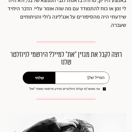
באמצע היריון, טרודה בדאגות לגבי הממצא של בני, ולא היה
לי זמן או כוח להתמודד עם מה שזה אומר עליי. הדבר היחיד
שידעתי היה מהסיפורים על אנג'לינה ג'ולי והניתוחים
שעברה.
רוצה לקבל את מגזין ״את״ למייל? הירשמי לניוזלטר
שלנו
שלחי
אני מאשר/ת קבלת ניוזלטרים ומידע פרסומי מאתר ״את״