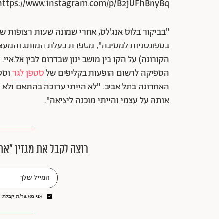
https://www.instagram.com/p/B2jUFhBnyBq/
"בביקור בלוס אנג'לס, אחרי שמונה שעות רצופות של
בספונטניות למסיבה", מספרת בעלת המותג והמעצ
הקורונה) על הקו בין מושב ינון שבדרום לבין אל.אי
הספיקה לרשום הופעות בקליפים של
סטפן לגר
וסטט
האחרונה בתל אביב. "לא הייתי ערוכה בהתאם ולא ה
אותה על עצמי והייתי מוכנה ליציאה".
רוצה לקבל את מגזין ״את
אני מאשר/ת קבלת ני