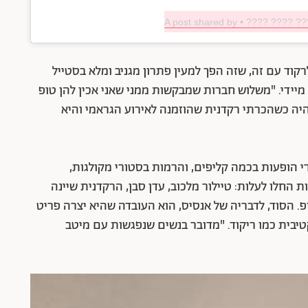
A post shared by • ???? ???? ?
רקוד עם זה, שזה הפך למעין פתרון מגניב ומלא בסטייל
יידי. "משלוש חברות שמבקשות ממני שאני אכין להן טופ
יה כשהכרתי רקדנית שהוזמנה לאירוע הגראמי והיא
גראמי הגיעו הטופים של BAHRDANA. אחרי הופעות בכמה קליפים, והרמות בסטורי מקולגות,
חלו לעלות: טיילור מלכוב, עדן סבן, הרקדנית שיינה
. הסוד, לדבריה של אנסיס, הוא העובדה שהיא יצרה פריט
בית כמו ריקוד. "מדובר בנשים שנפגשות עם מיטב