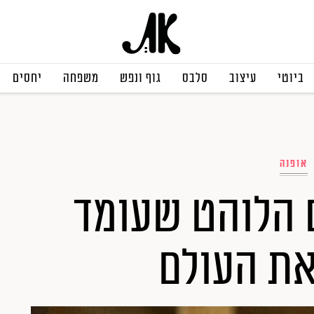
ביוטי
עיצוב
סלבס
גוף ונפש
משפחה
יחסים
אופנה
 הלוהט שעומד
את העולם