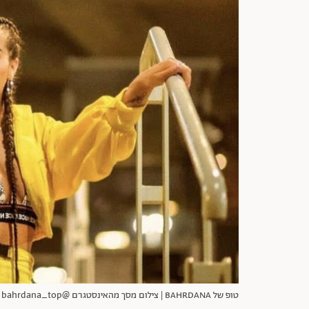
טופ של BAHRDANA | צילום מסך מהאינסטגרם @bahrdana_top