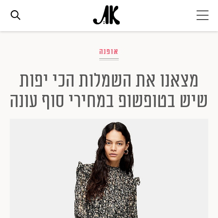
אג׳נדה
אופנה
מצאנו את השמלות הכי יפות
אופנה
שיש בטופשופ במחירי סוף עונה
ביוטי
סלבס
ערוצים נוספים
המגזין