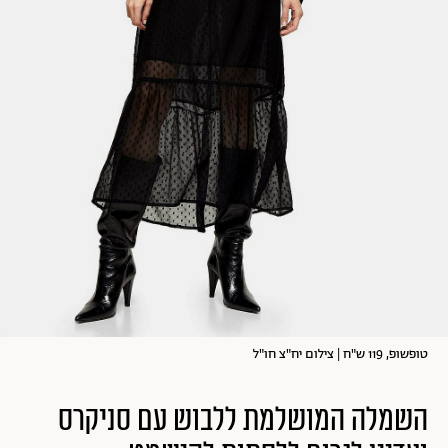
טופשופ, 119 ש"ח | צילום יח"צ חו"ל
השמלה המושלמת ללבוש עם סניקרס