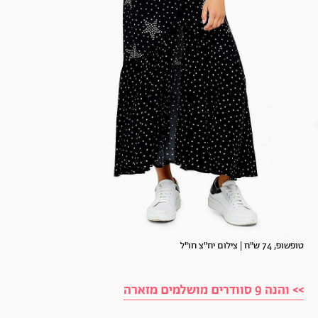
טופשופ, 74 ש"ח | צילום יח"צ חו"ל
>> והנה 9 סוודרים מושלמים מזארה