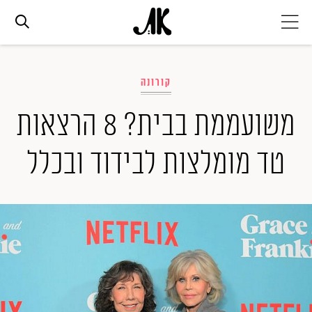
אג׳נדה
קורונה
אופנה
משועממת בבית? 8 הרצאות
טד מומלצות לבידוד ובכלל
ביוטי
סלבס
ערוצים נוספים
המגזין