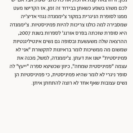
נכון, זו הרצאה קצת ארוכה, אורכה כחצי שעה, אבל אם יש
לכם משהו בשפע כשאתן בבידוד זה זמן, אז הקדישו מעט
ממנו לסופרת הניגרית במקור צ'יממנדה נגוזי אדיצ'יה
שמסבירה למה כולנו צריכות להיות פמיניסטיות. צ'יממנדה
היא סופרת שזכתה בפרס אורנג' לספרות בשנת 2007,
ההרצאה שלה משעשעת ובסופה גם נשים אינטיליגנטיות
שמשום מה ממשיכות לומר בראיונות לתקשורת "אני לא
פמיניסטית" ישנו את דעתן. צ'יממנדה, למשל, מכנה את
עצמה "פמיניסטית שמחה", כיוון שכשיצא ספרה "ייעץ" לה
סופר ניגרי לא לומר שהיא פמיניסטית, כי פמיניסטיות הן
נשים עצובות שאף אחד לא רוצה להתחתן איתן.