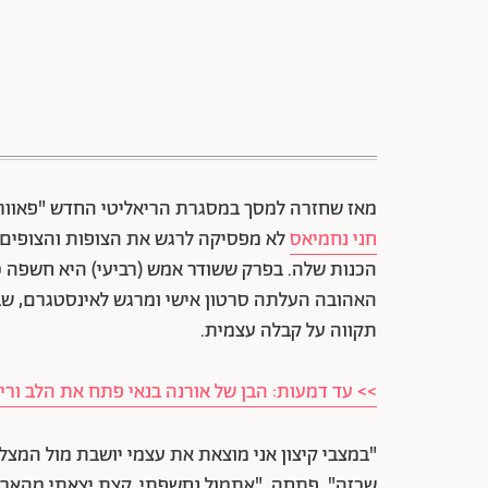
מאז שחזרה למסך במסגרת הריאליטי החדש "פאוור קאפל" של רשת 13, שבו היא מש
חני נחמיאס
לא מפסיקה לרגש את הצופות והצופים ל
הכנות שלה. בפרק ששודר אמש (רביעי) היא חשפה כ
האהובה העלתה סרטון אישי ומרגש לאינסטגרם, שב
תקווה על קבלה עצמית.
>> עד דמעות: הבן של אורנה בנאי פתח את הלב ור
"במצבי קיצון אני מוצאת את עצמי יושבת מול המצל
שכזה", פתחה. "אתמול נחשפתי, קצת יצאתי מהארון. 