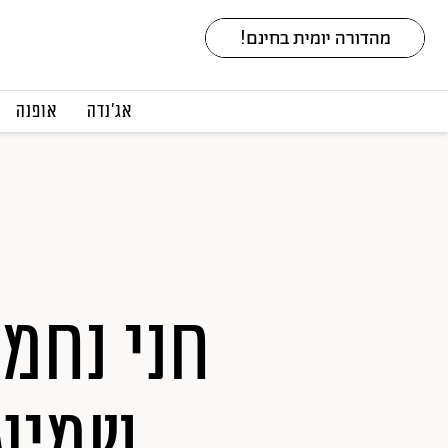
אג׳נדה
אופנה
חני נחמי
שמיעה