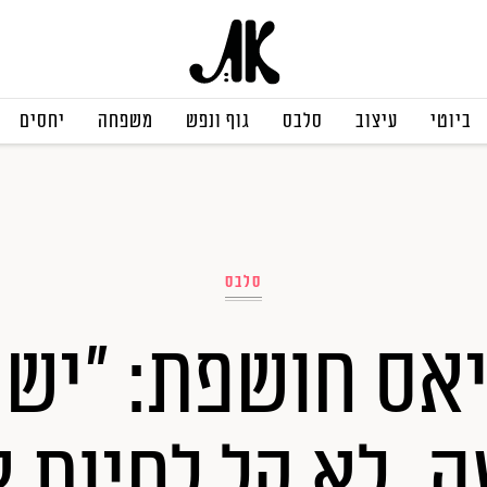
ביוטי
עיצוב
סלבס
גוף ונפש
משפחה
יחסים
סלבס
אס חושפת: "יש ל
, לא קל לחיות א