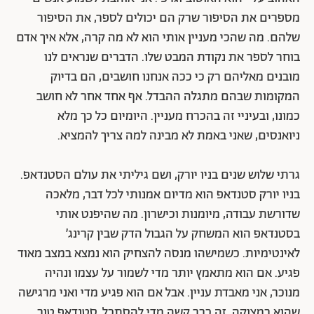
מספרים את הסיפור שרק הם יכולים לספר, את הסיפור
שלהם. מה שהכי מעניין אותי הוא לא מה קרה, אלא איך אדם
בוחר לספר את נקודת המבט שלו. הדברים שנראים לנו
מובנים מאליהם רק כי ככה אנחנו חושבים, הם בדיוק
המקומות שבהם מתגלה ההבדל. אף אחד אחר לא חושב
כמונו, ובעיניי זה בהכרח מעניין. היומיום כל כך מלא
ניואנסים, שאני באמת לא מבינה למה צריך להמציא.
גרתי שלוש שנים בניו יורק, ושם גיליתי את עולם הסטנדאפ.
בניו יורק סטנדאפ הוא מדיום אמנותי לכל דבר, מלאכה
שדורשת עבודה, מיומנות וכישרון. מה שהיפנט אותי
בסטנדאפ הוא המשחק על הגבול הדק שבין קרינג’
לאינטימיות. כשמישהו מנסה להצחיק הוא נמצא במצב מאוד
פגיע. אם הוא מתאמץ יותר מדי לשמור על עצמו ונהיה
מנוכר, אני מאבדת עניין. אבל אם הוא פגיע מדי ואני מרגישה
שהוא במצוקה, זה כבר קשה מדי להסתכל. סטנדאפ טוב