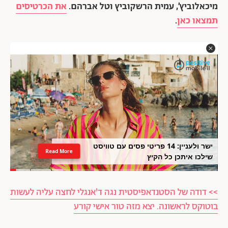
מיכאלוביץ’, עמית הרשקוביץ וטל אברהם.
את הכרטיסים
תמצאו כאן
.
ישר ולעניין: 14 פריטי פסים עם טוויסט
Read More
שילכו איתכן כל הקיץ
>> דודה של הסטנדאפיסטית נגה ד'אנגלי לחצה עליה לעשות
בוטוקס לראשונה. יצא מזה טור אישי קורע