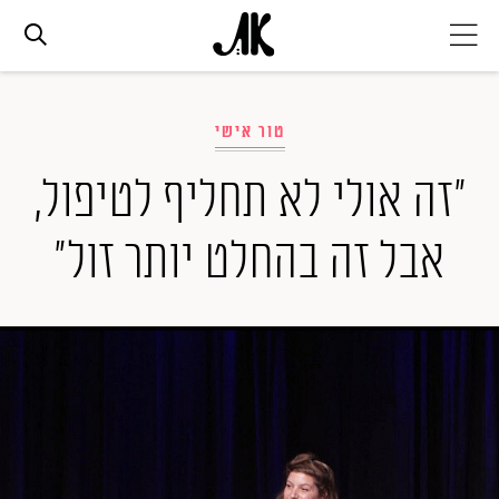
אג׳נדה
טור אישי
אופנה
"זה אולי לא תחליף לטיפול,
אבל זה בהחלט יותר זול"
ביוטי
סלבס
ערוצים נוספים
המגזין