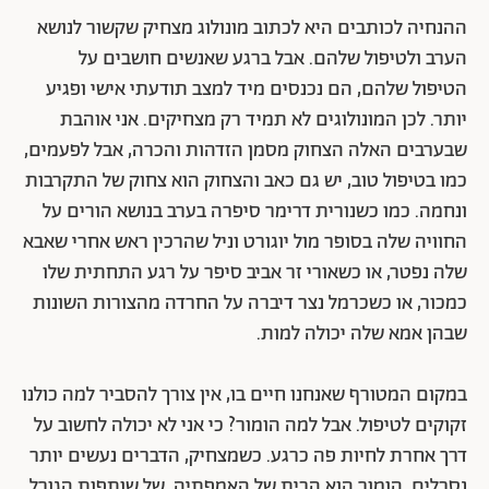
ההנחיה לכותבים היא לכתוב מונולוג מצחיק שקשור לנושא
הערב ולטיפול שלהם. אבל ברגע שאנשים חושבים על
הטיפול שלהם, הם נכנסים מיד למצב תודעתי אישי ופגיע
יותר. לכן המונולוגים לא תמיד רק מצחיקים. אני אוהבת
שבערבים האלה הצחוק מסמן הזדהות והכרה, אבל לפעמים,
כמו בטיפול טוב, יש גם כאב והצחוק הוא צחוק של התקרבות
ונחמה. כמו כשנורית דרימר סיפרה בערב בנושא הורים על
החוויה שלה בסופר מול יוגורט וניל שהרכין ראש אחרי שאבא
שלה נפטר, או כשאורי זר אביב סיפר על רגע התחתית שלו
כמכור, או כשכרמל נצר דיברה על החרדה מהצורות השונות
שבהן אמא שלה יכולה למות.
במקום המטורף שאנחנו חיים בו, אין צורך להסביר למה כולנו
זקוקים לטיפול. אבל למה הומור? כי אני לא יכולה לחשוב על
דרך אחרת לחיות פה כרגע. כשמצחיק, הדברים נעשים יותר
נסבלים. הומור הוא הבית של האמפתיה, של שותפות הגורל,