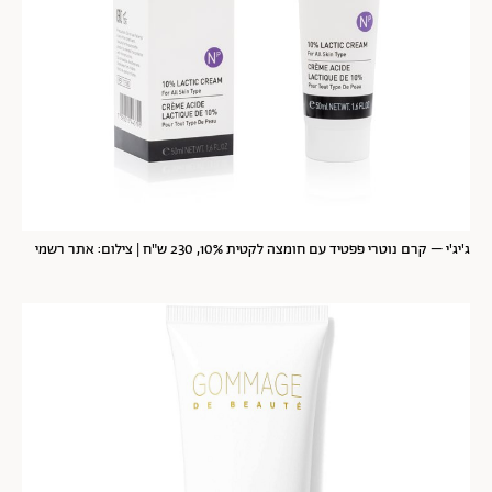
ג'יג'י – קרם נוטרי פפטיד עם חומצה לקטית 10%, 230 ש"ח | צילום: אתר רשמי