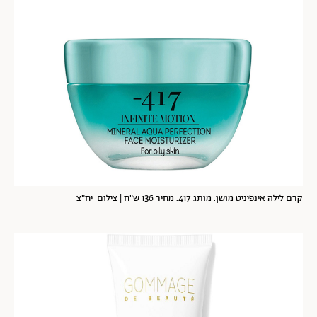
קרם לילה אינפיניט מושן. מותג 417. מחיר 136 ש"ח | צילום: יח"צ