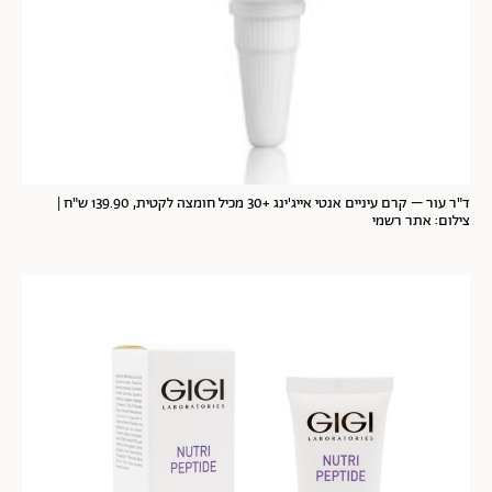
ד"ר עור – קרם עיניים אנטי אייג'ינג +30 מכיל חומצה לקטית, 139.90 ש"ח |
צילום: אתר רשמי