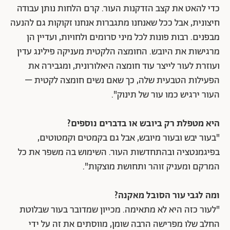
כדי להאט את קצב הזדקנות העור. קרם הלחות נותן עבודה
חיצונית, אבל ככל שאנחנו מתגברות אנחנו זקוקות גם להנעה
מבפנים. רבות פונות לכל מיני סרומים ולחויות, ועדיין הן
מרגישות את היובש. החומצה הלקטית מעניקה פילינג עדין
ועוזרת לעור לייצר עוד חומצה היאלורונית, ומגבירה את
הפעילות הטבעית שלה, כך שאם נשים חומצה לקטית –
העור ירגיש כמו עור של תינוק".
היא מטפלת רק ביובש או בדברים נוספים?
"בעור יבש ובעור מיובש, אבל גם בקמטים וקמטוטים,
בפיגמנטציה ובהתחדשות העור. השימוש בה משפר את כל
המרקם ומעניק זוהר ותחושת מוצקות".
ומה לגבי עור הסובל מאקנה?
"לעור כזה היא לא מתאימה. מכייון שמדובר בעור שבלוטת
החלב שלו מפרישה הרבה שומן, מווסתים את זה על ידי