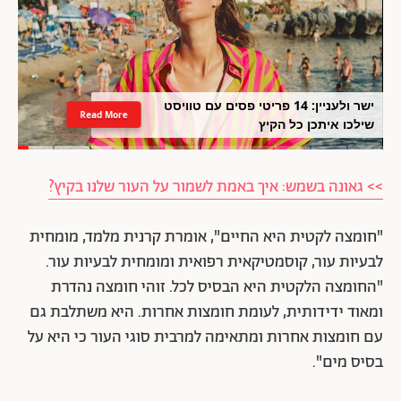
ישר ולעניין: 14 פריטי פסים עם טוויסט
Read More
שילכו איתכן כל הקיץ
>> גאונה בשמש: איך באמת לשמור על העור שלנו בקיץ?
"חומצה לקטית היא החיים", אומרת קרנית מלמד, מומחית
לבעיות עור, קוסמטיקאית רפואית ומומחית לבעיות עור.
"החומצה הלקטית היא הבסיס לכל. זוהי חומצה נהדרת
ומאוד ידידותית, לעומת חומצות אחרות. היא משתלבת גם
עם חומצות אחרות ומתאימה למרבית סוגי העור כי היא על
בסיס מים".