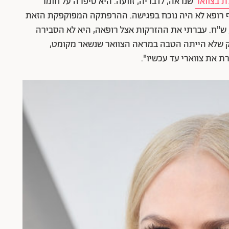
 בצוואר
שנראה, לדבריה, זוועה. היא סיפרה על חומר
. אף רופא לא היה נוכח בפגישה. ההרפתקה המפוקפקת הזאת
עלתה לי 46 אלף ש"ח פלוס מע"מ, סך הכול 55,000 ש"ח. עברתי את ההזרקות אצל רופאה, היא לא הסבירה
 רק שלא הייתה הטבה במראה הצוואר שנשאר מקומט,
את צווארי עד עכשיו".