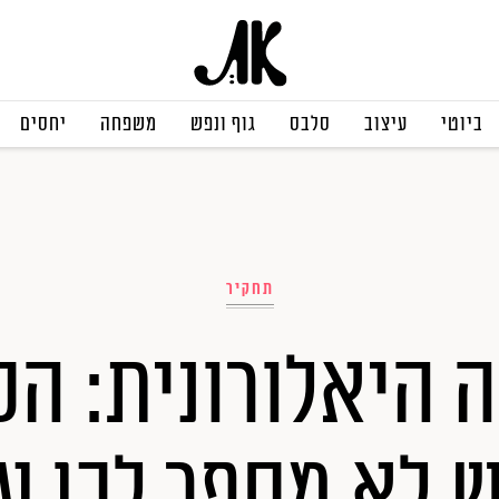
ביוטי
עיצוב
סלבס
גוף ונפש
משפחה
יחסים
תחקיר
 היאלורונית: הס
 לא מספר לכן על