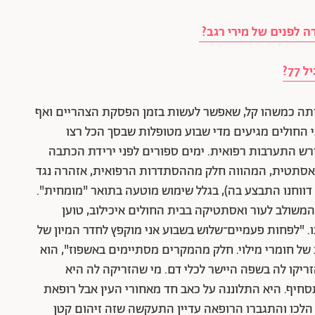
ה לפנים של מירי רגב?
7?
ותה כמשהו קל, שאפשר לעשות בזמן הפסקת הצהריים ואף
י החולים מגיעים מדי שבוע מטופלות שבסך הכל רצו
רש התערבות רפואית. ימים ספורים לפני ירידת הכתבה
ואסתטית, המהווה חלק מההסתדרות הרפואית, אזהרה נגד
המקרים עליהם דווחנו התבצע בה), בגלל שימוש מוטעה בתואר "מומחית".
המשולב לעור ואסתטיקה בבית החולים איכילוב, טוען
. "לפחות פעמיים־שלוש בשבוע אני מוקפץ לחדר המיון של
של חומרי מילוי. חלק מהמקרים מסתיימים באשפוז", הוא
זריקו לה בשפה היישר לכלי דם. מי שהזריקה לה היא
חיף. היא התלוננה על כאב חד מאחורי העין אבל רופאת
לכו והתגברו הרופאה עדיין התעקשה שזה זיהום קטן