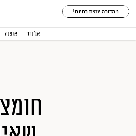
אג׳נדה
אופנה
חומצה
שאיש