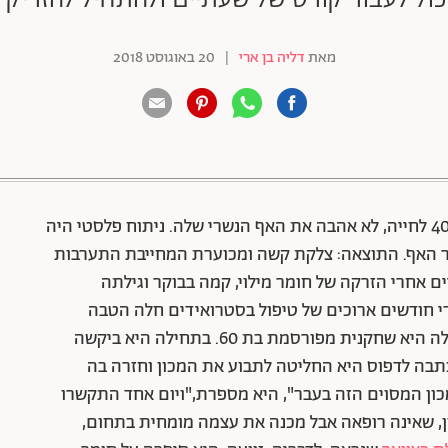
מאת
דליה בן ארי
|
20 באוגוסט 2018
88 שיתופים | 132 צפיות
א"ד (השמות המלאים שמורים במערכת) בשנות ה־40 לחייה, לא אהבה את האף הנשרי שלה. ניתוח פלסטי היה
ור האף. התוצאה: צלקת קשה ומכוערת המחייבת התערבות
ות ושבועיים אחרי הזרקה של חומר מילוי, קמה בבוקר וגילתה
י חודשים ארוכים של טיפול בסטרואידים חלה הטבה
במצבה. אישה אחרת שביקשה לשפר את המראה שלה היא שחקנית מפורסמת בת 60. בתחילה היא ביקשה
תבה לדפוס היא החליטה לתבוע את המכון וחזרה בה
כון המסוים הזה בעבר", היא מספרת,"ויום אחד התקשרו
ון, שאינה רופאה אבל מכנה את עצמה מומחית בתחום,