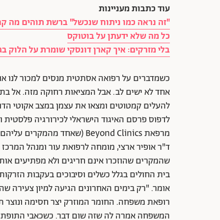
עוד כתבות מעניינות
"זה נראה כמו ניתוח שנכשל" ברשת תוהים מה קר
כל מה שלא ידעתן על בוטוקס
בלי מזרקים: איך קארן דונסקי שומרת על הלוק בגיל 7
כשמדברים על רפואה אסתטית מנסים למכור לנו א
אחד לא ישים לב. אבל המציאות רחוקה מזה. אל בת
להעלים קמטוטים ומצאו את עצמן במצב אקוטי הדו
לדפוס פרסם האיגוד הישראלי לכירורגיה פלסטית 
מרפאת Beyond Clinics (שאחד מ
ד"ר אופיר ארצי, מומחה לרפואת עור ומנהל המרכז 
שהמקרים שהוזכרו אינם חריגים ולא מפתיעים אותו
בית החולים בגלל כשלים וסיבוכים בעקבות הזרקות 
אומר. "רק בימים האחרונים הגיעה למיון צעירה שה
רופאת משפחה. החומר המוזרק יצר חסימה ונוצר תס
המשפחה אמרה לה שזה שום דבר. כשכאבי התופת ה