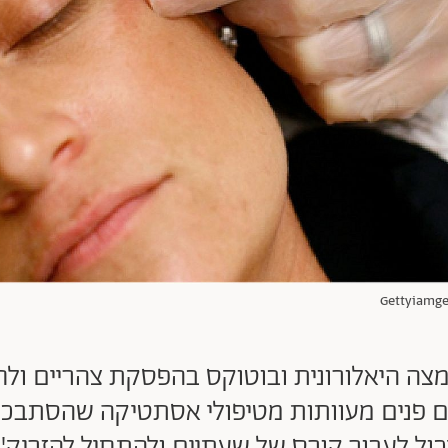
צה היאלורונית ובוטוקס בהפסקת צהריים ולחז
 פנים מעוותות מטיפולי אסתטיקה שהסתבכו: "
כול לעבור קורס של שעתיים ולהתחיל להזריק"