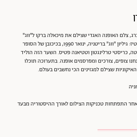
ו
ג, צלם האופנה האגדי שצילם את מיכאלה ברקו ל"ווג"
האמריקאי והאיש שאחראי לקאבר האיקוני של הניינטיז: גיליון "ווג" בריטניה, ינואר 1990, בכיכובן של הסופר
סטה, כריסטי טרלינגטון וטטיאנה פטיס. השער הזה הוליד
נו צופים, צורכים ומפרסמים אופנה. בתערוכה תוכלו
ניה
אחר התפתחות טכניקות הצילום לאורך ההיסטוריה מבעד