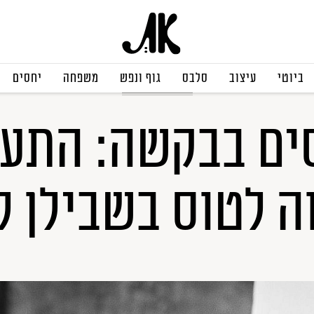
ביוטי
עיצוב
סלבס
גוף ונפש
משפחה
יחסים
תערוכות בחו"ל
ים בבקשה: התער
 לטוס בשבילן ל