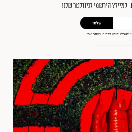
״ למייל? הירשמי לניוזלטר שלנו
שלחי
וזלטרים ומידע פרסומי מאתר ״את״