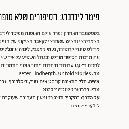
פיטר לינדברג: הסיפורים שלא סופר
בספטמבר האחרון נפרד עולם האופנה מפיטר לינדבר
מודלס סינדי קרופורד, נעמי קמפבל, לינדה אוונג'לי
את תרבות הסופר מודלס ובגדול השפיע על איך שאנח
לחזות ב־140 עבודות נבחרות מתוך אוסף התמונות האיקוניות שצילם למגזינים הכי נחשבים בעולם.
מה:
Peter Lindbergh: Untold Stories
איפה:
חלל התצוגה קונסט אים טונל, דיסלדורף, גרמ
מתי:
פברואר 2020־יוני 2020
על הדרך:
במקביל תוצג במוזיאון תערוכה שעוקבת 
ל־150 צילומים.