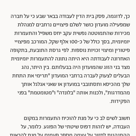
כך, לדוגמה, פסק בית הדין לעבודה בבאר שבע כי על חברה
שמפעילה מועדון כושר לשלם פיצויים נרחבים למנהלת
מכירות שהתמוטטה נפשית עקב יחס משפיל והתעמרות
יומיומית, בסך כולל של כ-100 אלף שקל, המורכב מפיצויי
פיטורין ומיצוי זכויות נוספות. לפי גרסת התובעת, בתקופה
האחרונה לעבודתה היא היתה נתונה להתעמרות יומיומית
מצד בני הזוג שהמועדון היה בבעלותם. בין היתר, נהג
הבעלים לצעוק לעברה ברחבי המועדון "תרימי את התחת
שלך מהכיסא ותסתובבי במועדון או שאני אגלגל אותך
מהמדרגות", ולכנות אותה "בלונדה" ו"מטומטמת" בפני
הפקידות.
חשוב לשים לב כי על מנת להוכיח התעמרות במקום
העבודה, יש לזהות דפוס שיטתי של הפוגע. כלומר, על
ההתנהגות לחזור על עצמה מספר פעמים על מנת להראות