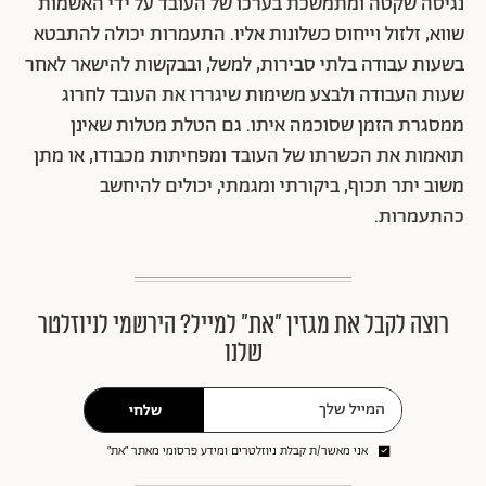
נגיסה שקטה ומתמשכת בערכו של העובד על ידי האשמות
שווא, זלזול וייחוס כשלונות אליו. התעמרות יכולה להתבטא
בשעות עבודה בלתי סבירות, למשל, ובבקשות להישאר לאחר
שעות העבודה ולבצע משימות שיגררו את העובד לחרוג
ממסגרת הזמן שסוכמה איתו. גם הטלת מטלות שאינן
תואמות את הכשרתו של העובד ומפחיתות מכבודו, או מתן
משוב יתר תכוף, ביקורתי ומגמתי, יכולים להיחשב
כהתעמרות.
רוצה לקבל את מגזין ״את״ למייל? הירשמי לניוזלטר
שלנו
שלחי
אני מאשר/ת קבלת ניוזלטרים ומידע פרסומי מאתר ״את״