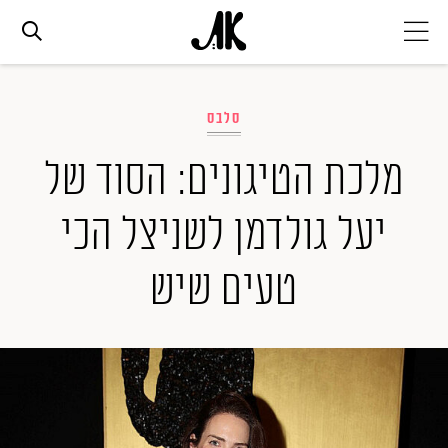
אג׳נדה
סלבס
אופנה
מלכת הטיגונים: הסוד של
יעל גולדמן לשניצל הכי
ביוטי
טעים שיש
סלבס
ערוצים נוספים
המגזין