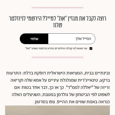
רוצה לקבל את מגזין ״את״ למייל? הירשמי לניוזלטר
שלנו
שלחי
אני מאשר/ת קבלת ניוזלטרים ומידע פרסומי מאתר ״את״
ובינתיים בבית, המציאות הישראלית דופקת בדלת: התרעות
ברקע, טינאייג'רית שמגלגלת עיניים על אמא שלה וקריאה
זריזה של "יאללה לממ"ד". כך או כך, דבר אחד בטוח: אם
לשפוט לפי הביטחון של גולדמן במטבח, השניצלים האלה
כנראה באמת שווים את ההייפ. צפו בסרטון.
נגן