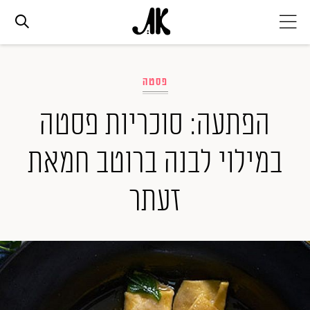
אג׳נדה
פסטה
אופנה
הפתעה: סוכריות פסטה
במילוי לבנה ברוטב חמאת
ביוטי
זעתר
סלבס
ערוצים נוספים
המגזין