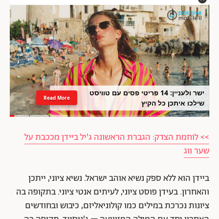
ישר ולעניין: 14 פריטי פסים עם טוויסט
Read More
שילכו איתכן כל הקיץ
>> לוחמת הצדק: הגברת הראשונה ג'יל ביידן מככבת על
שער ווג
ביידן הוא ללא ספק נשיא אוהב ישראל. נשיא ציוני, ייתכן
והאחרון. בעידן פוסט ציוני, לעיתים אנטי ציוני. בתקופה בה
ציונות נכרכת במילים כמו קולוניאליזם, כיבוש ובחודשים