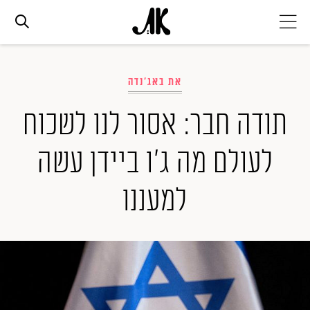
אג׳נדה
את באג'נדה
אופנה
תודה חבר: אסור לנו לשכוח
לעולם מה ג'ו ביידן עשה
ביוטי
למעננו
סלבס
ערוצים נוספים
המגזין