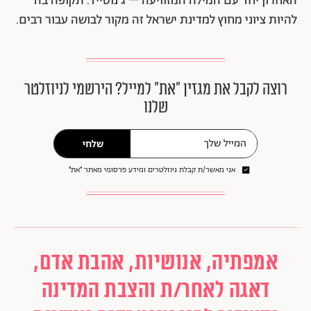
האחרון יחד עם המילה המזוויעה – ג'נוסייד. תקופה בה
להיות ציוני מחוץ למדינת ישראל זה מקור לבושה עבור רבים.
רוצה לקבל את מגזין ״את״ למייל? הירשמי לניוזלטר
שלנו
שלחי
אני מאשר/ת קבלת ניוזלטרים ומידע פרסומי מאתר ״את״
אמפתיה, אנושיות, אהבת אדם,
דאגה לאחר/ת והצבת המדינה