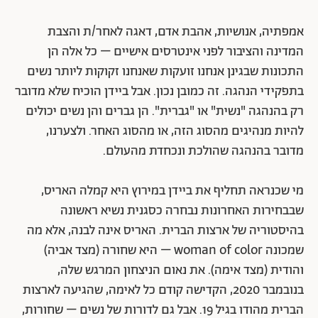
אמפתיה, אנושיות, אהבת אדם, דאגה לאחר/ת והצבת
המדינה והציבור לפני אינטרסים אישיים – כל אלה הן
התכונות שבגינן אנחנו זועקות שאנחנו זקוקות ליותר נשים
בתפקידי הנהגה. זה כמובן נכון. אבל ביידן הוכיח שלא מדובר
רק בהנהגה "נשית" או "גברית". הן גברים והן נשים יכולים
להיות מנהיגים מהסוג הזה, או מהסוג האחר. ולצערנו,
מדובר בהנהגה שהולכת ונכחדת מהעולם.
מי שכנראה תחליף את ביידן במירוץ היא קמלה האריס,
שבבחירות האחרונות נבחרה כסגנית נשיא ראשונה
בהיסטוריה של ארצות הברית. האריס אינה לבנה, אלא מה
שמכונה woman of color – היא שחורה (מצד אביה)
והודית (מצד אימה). את נאום הניצחון המרגש שלה,
בנובמבר 2020, הקדישה קודם כל לאימה, שהגיעה לארצות
הברית מהודו בגיל 19. אבל גם לדורות של נשים – שחורות,