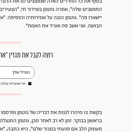
בסוף את כל החרדים האלה שמוצצים לנו את הדם?
התושבים שלה", אמרה גוטמן בשידור חי, "הצעירים
יישארו פה". גוטמן הגנה על אמירותיה והוסיפה: "
הבושה. אני אשב פה ואגיד את האמת".
רוצה לקבל את מגזין ״את
אני מאשר/ת קבלת ני
בקשת 12 מיהרו לגנות את דבריה של גוטמן ופ
בראשון בבוקר. זמן לא רב לאחר מכן, גוטמן התנצלה
מעומק הלב אם פגעתי במגזר שלם", היא כתבה, "אני