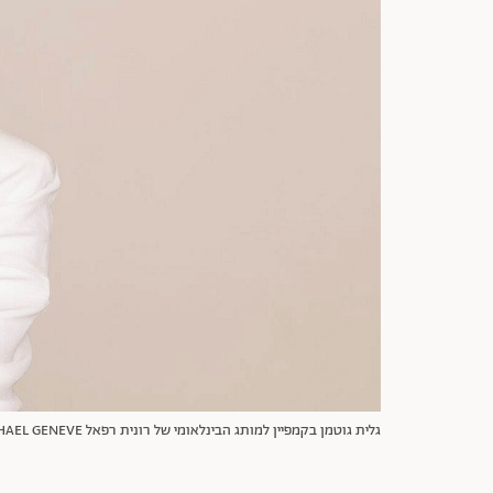
גלית גוטמן בקמפיין למותג הבינלאומי של רונית רפאל L RAPHAEL GENEVE | צילום: עידו לביא