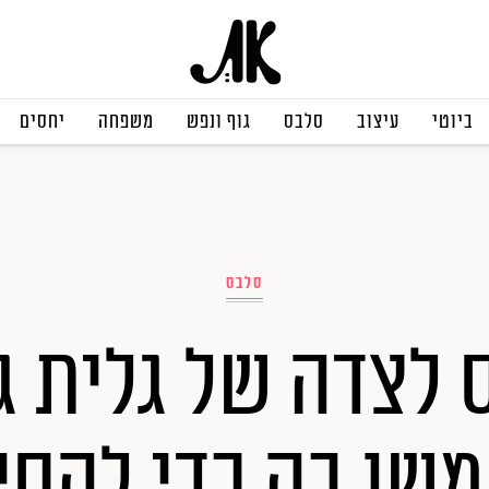
ביוטי
עיצוב
סלבס
גוף ונפש
משפחה
יחסים
סלבס
לצדה של גלית ג
שו בה כדי להסי