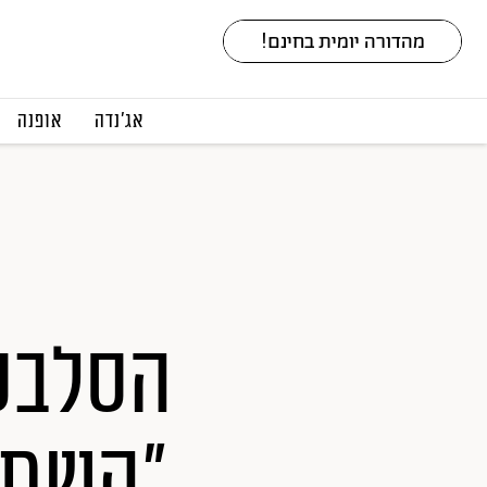
אג׳נדה
אופנה
הסלבס 
"השתמ