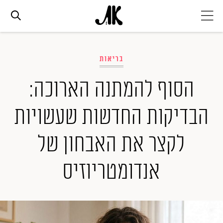
אג׳נדה
בריאות
אופנה
הסוף להמתנה הארוכה:
הבדיקות החדשות שעשויות
ביוטי
לקצר את האבחון של
סלבס
אנדומטריוזיס
ערוצים נוספים
המגזין