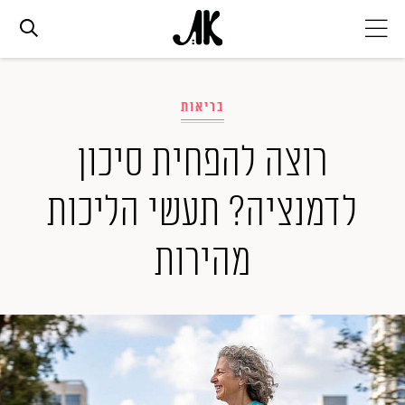
אג׳נדה
בריאות
אופנה
רוצה להפחית סיכון
לדמנציה? תעשי הליכות
ביוטי
מהירות
סלבס
ערוצים נוספים
המגזין