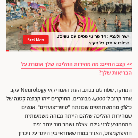
ישר ולעניין: 14 פריטי פסים עם טוויסט
Read More
שילכו איתכן כל הקיץ
>> קצב החיים: מה מהירות ההליכה שלך אומרת על
הבריאות שלך?
המחקר, שפורסם בכתב העת האמריקאי Neurology עקב
אחר קרוב ל־4,000 מבוגרים. החוקרים זיהו קבוצה קטנה של
כ־9% מהמשתתפים שכונתה "סופר־צועדים": אנשים
שמהירות ההליכה שלהם הייתה גבוהה משמעותית
מהממוצע לבני גילם. אצלם נשמר טוב יותר נפח
ההיפוקמפוס, האזור במוח שאחראי בין היתר על זיכרון